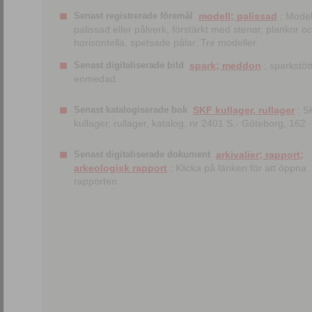
Senast registrerade föremål
modell; palissad
; Model
palissad eller pålverk, förstärkt med stenar, plankor o
horisontella, spetsade pålar. Tre modeller.
Senast digitaliserade bild
spark; meddon
; sparkstött
enmedad
Senast katalogiserade bok
SKF kullager, rullager
; S
kullager, rullager, katalog. nr 2401 S.- Göteborg, 162
Senast digitaliserade dokument
arkivalier; rapport;
arkeologisk rapport
; Klicka på länken för att öppna
rapporten