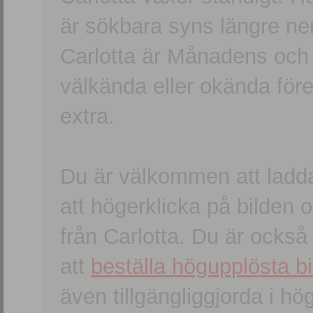
är sökbara syns längre ner
Carlotta är Månadens och
välkända eller okända förem
extra.
Du är välkommen att ladd
att högerklicka på bilden oc
från Carlotta. Du är ocks
att
beställa högupplösta bi
även tillgängliggjorda i h