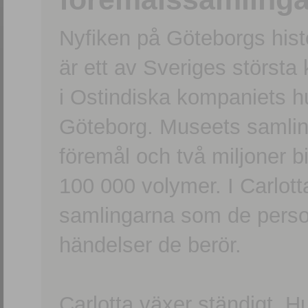
Nyfiken på Göteborgs hi
är ett av Sveriges största
i Ostindiska kompaniets 
Göteborg. Museets samling
föremål och två miljoner b
100 000 volymer. I Carlott
samlingarna som de persone
händelser de berör.
Carlotta växer ständigt. H