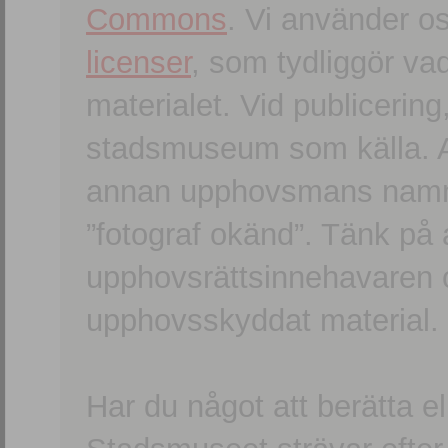
Commons
. Vi använder o
licenser
, som tydliggör va
materialet. Vid publicerin
stadsmuseum som källa. An
annan upphovsmans namn o
”fotograf okänd”. Tänk på a
upphovsrättsinnehavaren 
upphovsskyddat material.
Har du något att berätta e