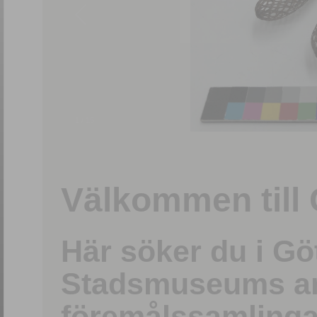
1
/
15
Välkommen till 
Här söker du i G
Stadsmuseums ark
föremålssamlinga