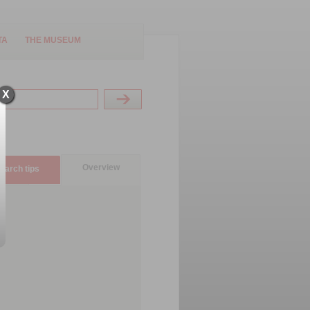
TA
THE MUSEUM
X
Overview
earch tips