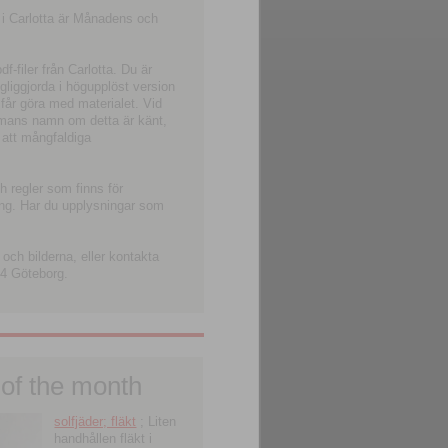
 i Carlotta är Månadens och
-filer från Carlotta. Du är
ngliggjorda i högupplöst version
 får göra med materialet. Vid
smans namn om detta är känt,
 att mångfaldiga
h regler som finns för
ning. Har du upplysningar som
och bilderna, eller kontakta
4 Göteborg.
 of the month
solfjäder; fläkt
; Liten
handhållen fläkt i