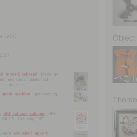
Object
ns
79 545.
2 387.
ål
modell; palissad
; Modell av
tärkt med stenar, plankor och
. Tre modeller.
spark; meddon
; sparkstötting,
Theme 
k
SKF kullager, rullager
; SKF
 nr 2401 S.- Göteborg, 162
kument
arkivalier; rapport;