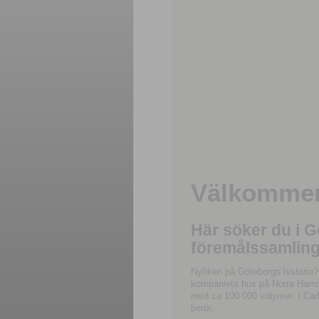
Välkommen 
Här söker du i 
föremålssamling
Nyfiken på Göteborgs historia?
kompaniets hus på Norra Hamnga
med ca 100 000 volymer. I Carl
berör.