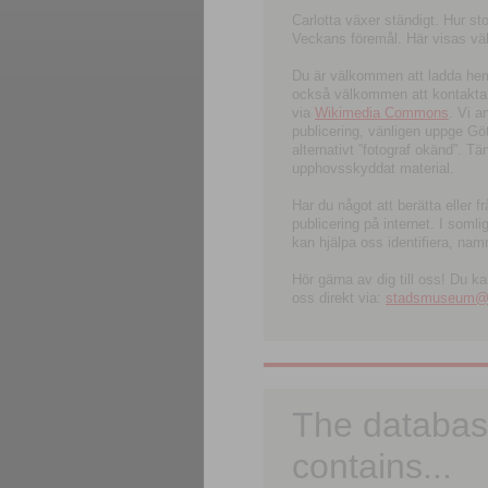
Carlotta växer ständigt. Hur s
Veckans föremål. Här visas välk
Du är välkommen att ladda hem l
också välkommen att kontakta 
via
Wikimedia Commons
. Vi 
publicering, vänligen uppge G
alternativt ”fotograf okänd”. T
upphovsskyddat material.
Har du något att berätta eller 
publicering på internet. I soml
kan hjälpa oss identifiera, nam
Hör gärna av dig till oss! Du k
oss direkt via:
stadsmuseum@ku
The databas
contains...