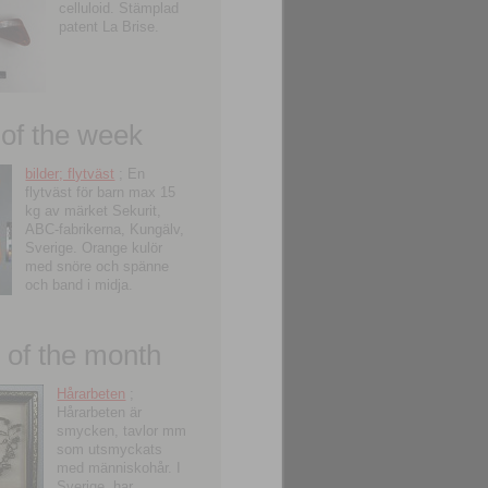
celluloid. Stämplad
patent La Brise.
 of the week
bilder; flytväst
; En
flytväst för barn max 15
kg av märket Sekurit,
ABC-fabrikerna, Kungälv,
Sverige. Orange kulör
med snöre och spänne
och band i midja.
of the month
Hårarbeten
;
Hårarbeten är
smycken, tavlor mm
som utsmyckats
med människohår. I
Sverige, har