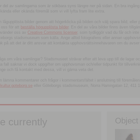
tor del av samlingarna som är sökbara syns längre ner på sidan. En bra ingång
ända eller okända föremål som vi vill lyfta fram lite extra.
ågupplösta bilder genom att högerklicka på bilden och välj spara bild, eller pdf
oss för att
beställa högupplösta bilder
. En del av våra bilder finns även tillgä
använder oss av
Creative Commons licenser
, som tydliggör vad du får och inte
öteborgs stadsmuseum som källa. Ange alltid fotografens eller annan upphov
änk på att det är ditt ansvar att kontakta upphovsrättsinnehavaren om du avser
fråga om våra samlingar? Stadsmuseet strävar efter att leva upp till de lagar oc
iga fall saknar vi dock uppgifter om upphovsman och/eller tidpunkt för tillverk
nge och få kontakt med dessa, vill vi gärna veta det.
an lämna kommentarer och frågor i kommentarsfältet i anslutning till föremålen 
ltur.goteborg.se
eller Göteborgs stadsmuseum, Norra Hamngatan 12, 411 1
e currently
Object