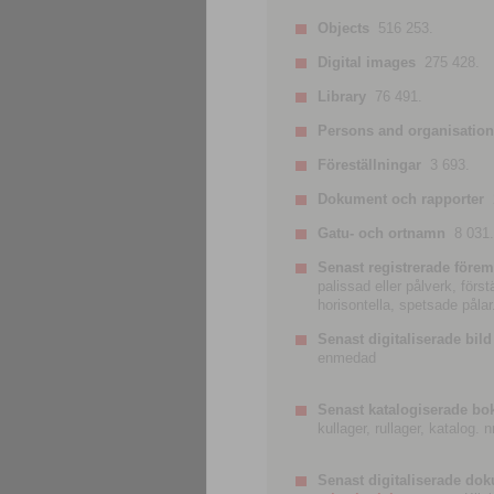
Objects
516 253.
Digital images
275 428.
Library
76 491.
Persons and organisatio
Föreställningar
3 693.
Dokument och rapporter
Gatu- och ortnamn
8 031.
Senast registrerade förem
palissad eller pålverk, förs
horisontella, spetsade pålar
Senast digitaliserade bild
enmedad
Senast katalogiserade bo
kullager, rullager, katalog.
Senast digitaliserade do