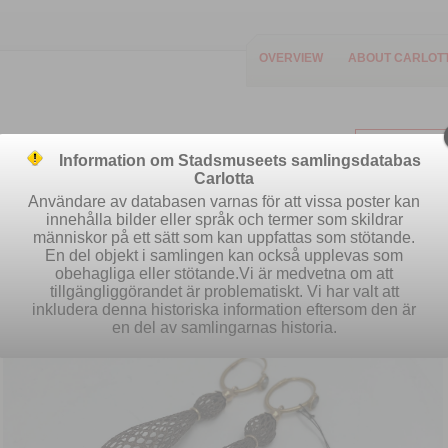
OVERVIEW
ABOUT CARLOT
Information om Stadsmuseets samlingsdatabas
Carlotta
Användare av databasen varnas för att vissa poster kan
innehålla bilder eller språk och termer som skildrar
människor på ett sätt som kan uppfattas som stötande.
Easy search
Advanced search
S
En del objekt i samlingen kan också upplevas som
obehagliga eller stötande.Vi är medvetna om att
tillgängliggörandet är problematiskt. Vi har valt att
inkludera denna historiska information eftersom den är
en del av samlingarnas historia.