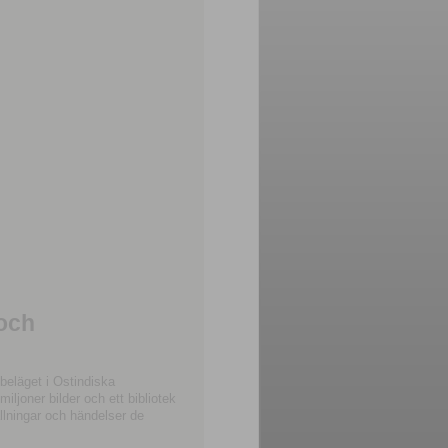
 och
beläget i Ostindiska
joner bilder och ett bibliotek
llningar och händelser de