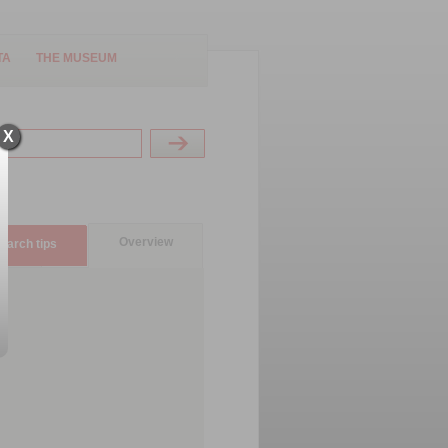
TA
THE MUSEUM
X
Overview
earch tips