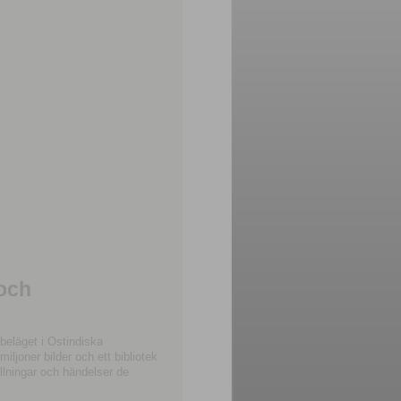
 och
beläget i Ostindiska
joner bilder och ett bibliotek
llningar och händelser de