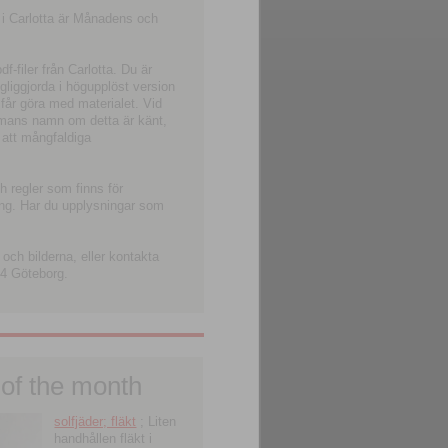
 i Carlotta är Månadens och
-filer från Carlotta. Du är
ngliggjorda i högupplöst version
 får göra med materialet. Vid
smans namn om detta är känt,
 att mångfaldiga
h regler som finns för
ning. Har du upplysningar som
och bilderna, eller kontakta
4 Göteborg.
 of the month
solfjäder; fläkt
; Liten
handhållen fläkt i