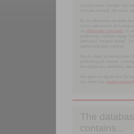
Carlotta växer ständigt. Hur s
Veckans föremål. Här visas välk
Du är välkommen att ladda hem l
också välkommen att kontakta 
via
Wikimedia Commons
. Vi 
publicering, vänligen uppge G
alternativt ”fotograf okänd”. T
upphovsskyddat material.
Har du något att berätta eller 
publicering på internet. I soml
kan hjälpa oss identifiera, nam
Hör gärna av dig till oss! Du k
oss direkt via:
stadsmuseum@ku
The databas
contains...