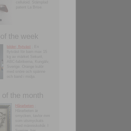
celluloid. Stämplad
patent La Brise.
 of the week
bilder; flytväst
; En
flytväst för barn max 15
kg av märket Sekurit,
ABC-fabrikerna, Kungälv,
Sverige. Orange kulör
med snöre och spänne
och band i midja.
of the month
Hårarbeten
;
Hårarbeten är
smycken, tavlor mm
som utsmyckats
med människohår. I
Sverige, har