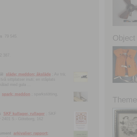
Object
ns
79 545.
2 387.
ål
släde; meddon; åksläde
; Av trä;
vå sittplatser inuti; en ståplats
nmålad med gula ...
spark; meddon
; sparkstötting,
Theme 
k
SKF kullager, rullager
; SKF
 nr 2401 S.- Göteborg, 162
kument
arkivalier; rapport;