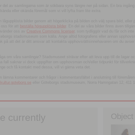
tor del av samlingarna som är sökbara syns längre ner på sidan. En bra ingång
ända eller okända föremål som vi vill lyfta fram lite extra.
ågupplösta bilder genom att högerklicka på bilden och välj spara bild, eller pdf
oss för att
beställa högupplösta bilder
. En del av våra bilder finns även tillgä
använder oss av
Creative Commons licenser
, som tydliggör vad du får och inte
öteborgs stadsmuseum som källa. Ange alltid fotografens eller annan upphov
änk på att det är ditt ansvar att kontakta upphovsrättsinnehavaren om du avser
fråga om våra samlingar? Stadsmuseet strävar efter att leva upp till de lagar oc
iga fall saknar vi dock uppgifter om upphovsman och/eller tidpunkt för tillverk
nge och få kontakt med dessa, vill vi gärna veta det.
an lämna kommentarer och frågor i kommentarsfältet i anslutning till föremålen 
ltur.goteborg.se
eller Göteborgs stadsmuseum, Norra Hamngatan 12, 411 1
e currently
Object