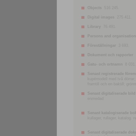
Objects
516 245.
Digital images
275 411.
Library
76 491.
Persons and organisatio
Föreställningar
3 693.
Dokument och rapporter
Gatu- och ortnamn
8 031.
Senast registrerade förem
kupémodell med två dörrar; t
framtill och en baktill; grö
Senast digitaliserade bild
enmedad
Senast katalogiserade bo
kullager, rullager, katalog.
Senast digitaliserade do