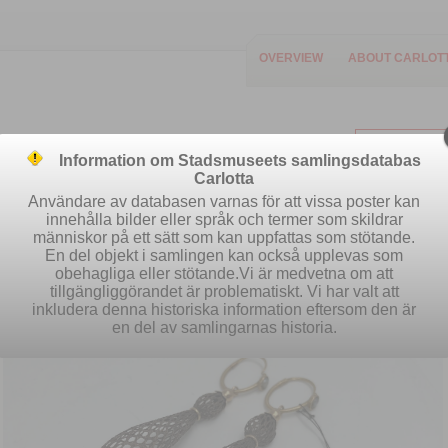
OVERVIEW
ABOUT CARLOT
Information om Stadsmuseets samlingsdatabas
Carlotta
Användare av databasen varnas för att vissa poster kan
innehålla bilder eller språk och termer som skildrar
människor på ett sätt som kan uppfattas som stötande.
Easy search
Advanced search
S
En del objekt i samlingen kan också upplevas som
obehagliga eller stötande.Vi är medvetna om att
tillgängliggörandet är problematiskt. Vi har valt att
inkludera denna historiska information eftersom den är
en del av samlingarnas historia.