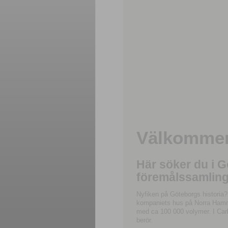
Välkommen 
Här söker du i 
föremålssamling
Nyfiken på Göteborgs historia?
kompaniets hus på Norra Hamnga
med ca 100 000 volymer. I Carl
berör.