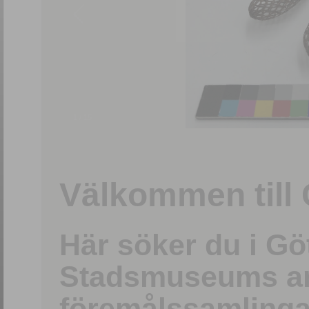
1
/
15
Välkommen till 
Här söker du i G
Stadsmuseums ark
föremålssamlinga