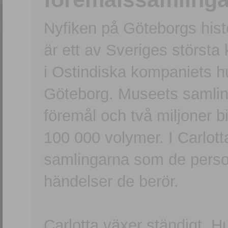
Nyfiken på Göteborgs hi
är ett av Sveriges största
i Ostindiska kompaniets 
Göteborg. Museets samling
föremål och två miljoner b
100 000 volymer. I Carlott
samlingarna som de persone
händelser de berör.
Carlotta växer ständigt. H