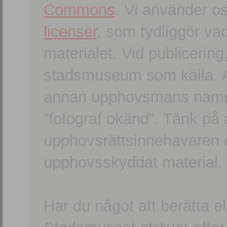
Commons
. Vi använder o
licenser
, som tydliggör va
materialet. Vid publicerin
stadsmuseum som källa. An
annan upphovsmans namn o
”fotograf okänd”. Tänk på a
upphovsrättsinnehavaren 
upphovsskyddat material.
Har du något att berätta e