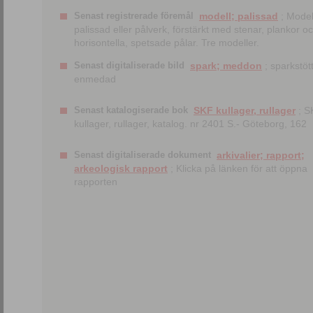
Senast registrerade föremål
modell; palissad
; Model
palissad eller pålverk, förstärkt med stenar, plankor o
horisontella, spetsade pålar. Tre modeller.
Senast digitaliserade bild
spark; meddon
; sparkstött
enmedad
Senast katalogiserade bok
SKF kullager, rullager
; S
kullager, rullager, katalog. nr 2401 S.- Göteborg, 162
Senast digitaliserade dokument
arkivalier; rapport;
arkeologisk rapport
; Klicka på länken för att öppna
rapporten