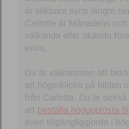
är sökbara syns längre ner
Carlotta är Månadens och
välkända eller okända förem
extra.
Du är välkommen att ladd
att högerklicka på bilden oc
från Carlotta. Du är ocks
att
beställa högupplösta bi
även tillgängliggjorda i h