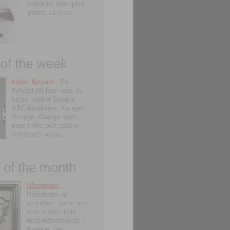
celluloid. Stämplad
patent La Brise.
 of the week
bilder; flytväst
; En
flytväst för barn max 15
kg av märket Sekurit,
ABC-fabrikerna, Kungälv,
Sverige. Orange kulör
med snöre och spänne
och band i midja.
of the month
Hårarbeten
;
Hårarbeten är
smycken, tavlor mm
som utsmyckats
med människohår. I
Sverige, har