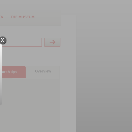
TA
THE MUSEUM
X
Overview
earch tips