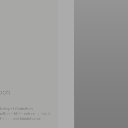
 och
beläget i Ostindiska
joner bilder och ett bibliotek
llningar och händelser de