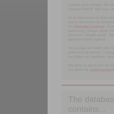
Carlotta växer ständigt. Hur s
Veckans föremål. Här visas välk
Du är välkommen att ladda hem l
också välkommen att kontakta 
via
Wikimedia Commons
. Vi 
publicering, vänligen uppge G
alternativt ”fotograf okänd”. T
upphovsskyddat material.
Har du något att berätta eller 
publicering på internet. I soml
kan hjälpa oss identifiera, nam
Hör gärna av dig till oss! Du k
oss direkt via:
stadsmuseum@ku
The databas
contains...