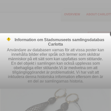
OVERVIEW
ABOUT CARLOT
Information om Stadsmuseets samlingsdatabas
Carlotta
Användare av databasen varnas för att vissa poster kan
innehålla bilder eller språk och termer som skildrar
människor på ett sätt som kan uppfattas som stötande.
Easy search
Advanced search
S
En del objekt i samlingen kan också upplevas som
obehagliga eller stötande.Vi är medvetna om att
tillgängliggörandet är problematiskt. Vi har valt att
inkludera denna historiska information eftersom den är
en del av samlingarnas historia.