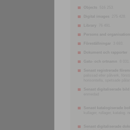
Objects
516 253.
Digital images
275 428.
Library
76 491.
Persons and organisatio
Föreställningar
3 693.
Dokument och rapporter
Gatu- och ortnamn
8 031.
Senast registrerade förem
palissad eller pålverk, förs
horisontella, spetsade pålar
Senast digitaliserade bild
enmedad
Senast katalogiserade bo
kullager, rullager, katalog.
Senast digitaliserade do