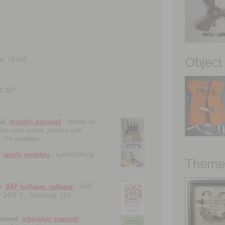
Object
ns
79 545.
2 387.
ål
modell; palissad
; Modell av
tärkt med stenar, plankor och
. Tre modeller.
spark; meddon
; sparkstötting,
Theme 
k
SKF kullager, rullager
; SKF
 nr 2401 S.- Göteborg, 162
kument
arkivalier; rapport;