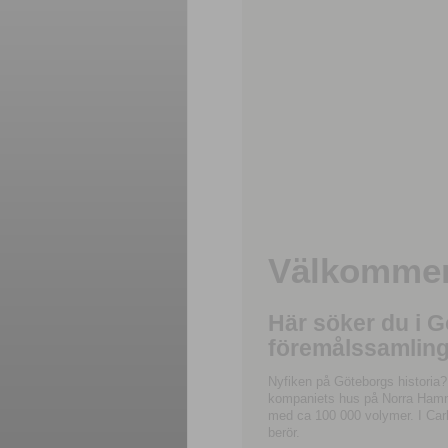
Välkommen 
Här söker du i 
föremålssamling
Nyfiken på Göteborgs historia?
kompaniets hus på Norra Hamnga
med ca 100 000 volymer. I Carl
berör.