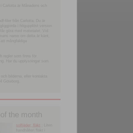
 i Carlotta är Månadens och
-filer från Carlotta. Du är
ngliggjorda i högupplöst version
 får göra med materialet. Vid
smans namn om detta är känt,
 att mångfaldiga
h regler som finns för
ning. Har du upplysningar som
och bilderna, eller kontakta
4 Göteborg.
 of the month
solfjäder; fläkt
; Liten
handhållen fläkt i