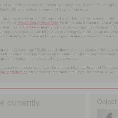
tor del av samlingarna som är sökbara syns längre ner på sidan. En bra ingång
ända eller okända föremål som vi vill lyfta fram lite extra.
ågupplösta bilder genom att högerklicka på bilden och välj spara bild, eller pdf
oss för att
beställa högupplösta bilder
. En del av våra bilder finns även tillgä
använder oss av
Creative Commons licenser
, som tydliggör vad du får och inte
öteborgs stadsmuseum som källa. Ange alltid fotografens eller annan upphov
änk på att det är ditt ansvar att kontakta upphovsrättsinnehavaren om du avser
fråga om våra samlingar? Stadsmuseet strävar efter att leva upp till de lagar oc
iga fall saknar vi dock uppgifter om upphovsman och/eller tidpunkt för tillverk
nge och få kontakt med dessa, vill vi gärna veta det.
an lämna kommentarer och frågor i kommentarsfältet i anslutning till föremålen 
ltur.goteborg.se
eller Göteborgs stadsmuseum, Norra Hamngatan 12, 411 1
e currently
Object