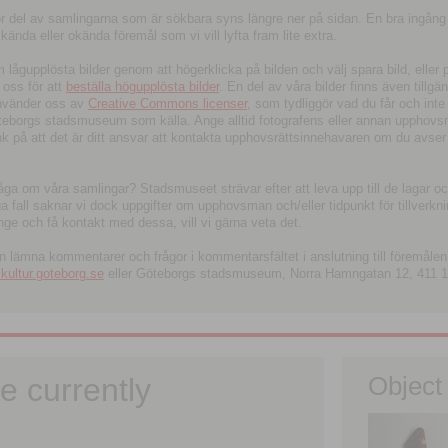
tor del av samlingarna som är sökbara syns längre ner på sidan. En bra ingång
ända eller okända föremål som vi vill lyfta fram lite extra.
ågupplösta bilder genom att högerklicka på bilden och välj spara bild, eller pdf
oss för att
beställa högupplösta bilder
. En del av våra bilder finns även tillgä
använder oss av
Creative Commons licenser
, som tydliggör vad du får och inte
öteborgs stadsmuseum som källa. Ange alltid fotografens eller annan upphov
änk på att det är ditt ansvar att kontakta upphovsrättsinnehavaren om du avser
fråga om våra samlingar? Stadsmuseet strävar efter att leva upp till de lagar oc
iga fall saknar vi dock uppgifter om upphovsman och/eller tidpunkt för tillverk
nge och få kontakt med dessa, vill vi gärna veta det.
an lämna kommentarer och frågor i kommentarsfältet i anslutning till föremålen 
ltur.goteborg.se
eller Göteborgs stadsmuseum, Norra Hamngatan 12, 411 1
e currently
Object