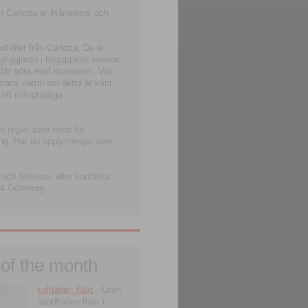
 i Carlotta är Månadens och
-filer från Carlotta. Du är
ngliggjorda i högupplöst version
 får göra med materialet. Vid
smans namn om detta är känt,
 att mångfaldiga
h regler som finns för
ning. Har du upplysningar som
och bilderna, eller kontakta
4 Göteborg.
 of the month
solfjäder; fläkt
; Liten
handhållen fläkt i