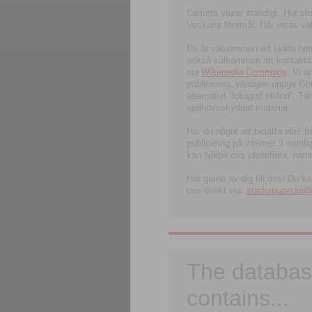
Carlotta växer ständigt. Hur s
Veckans föremål. Här visas välk
Du är välkommen att ladda hem l
också välkommen att kontakta 
via
Wikimedia Commons
. Vi 
publicering, vänligen uppge G
alternativt ”fotograf okänd”. T
upphovsskyddat material.
Har du något att berätta eller 
publicering på internet. I soml
kan hjälpa oss identifiera, nam
Hör gärna av dig till oss! Du k
oss direkt via:
stadsmuseum@ku
The databas
contains...