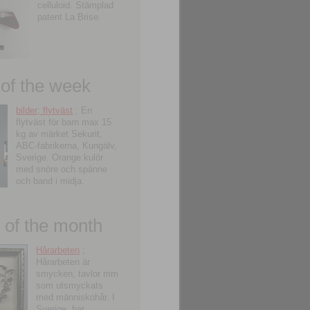
celluloid. Stämplad
patent La Brise.
 of the week
bilder; flytväst
; En
flytväst för barn max 15
kg av märket Sekurit,
ABC-fabrikerna, Kungälv,
Sverige. Orange kulör
med snöre och spänne
och band i midja.
of the month
Hårarbeten
;
Hårarbeten är
smycken, tavlor mm
som utsmyckats
med människohår. I
Sverige, har