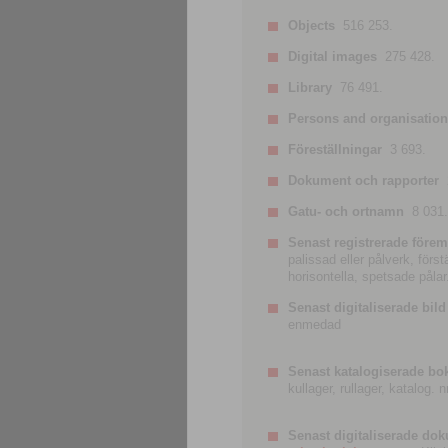
Objects
516 253.
Digital images
275 428.
Library
76 491.
Persons and organisatio
Föreställningar
3 693.
Dokument och rapporter
Gatu- och ortnamn
8 031.
Senast registrerade förem
palissad eller pålverk, förs
horisontella, spetsade pålar
Senast digitaliserade bild
enmedad
Senast katalogiserade bo
kullager, rullager, katalog.
Senast digitaliserade do