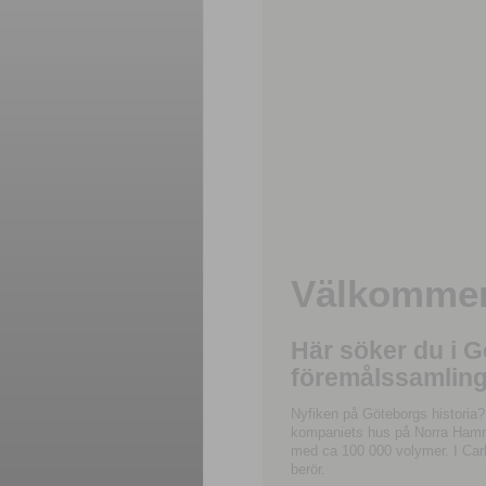
Välkommen 
Här söker du i 
föremålssamling
Nyfiken på Göteborgs historia?
kompaniets hus på Norra Hamnga
med ca 100 000 volymer. I Carl
berör.