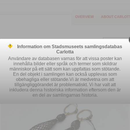
OVERVIEW
ABOUT CARLOT
Information om Stadsmuseets samlingsdatabas
Carlotta
Användare av databasen varnas för att vissa poster kan
innehålla bilder eller språk och termer som skildrar
människor på ett sätt som kan uppfattas som stötande.
Easy search
Advanced search
S
En del objekt i samlingen kan också upplevas som
obehagliga eller stötande.Vi är medvetna om att
tillgängliggörandet är problematiskt. Vi har valt att
inkludera denna historiska information eftersom den är
en del av samlingarnas historia.