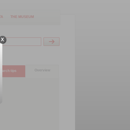
TA
THE MUSEUM
X
Overview
earch tips