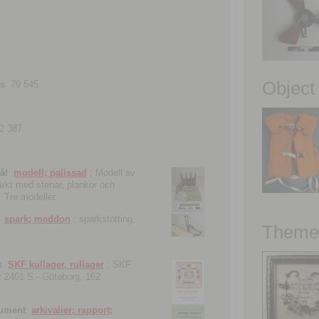
Object
ns
79 545.
2 387.
ål
modell; palissad
; Modell av
tärkt med stenar, plankor och
. Tre modeller.
spark; meddon
; sparkstötting,
Theme 
k
SKF kullager, rullager
; SKF
 nr 2401 S.- Göteborg, 162
kument
arkivalier; rapport;