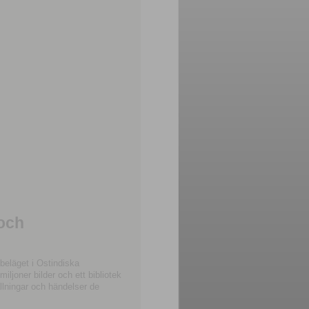
 och
beläget i Ostindiska
joner bilder och ett bibliotek
llningar och händelser de