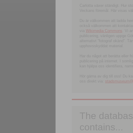
Carlotta växer ständigt. Hur s
Veckans föremål. Här visas välk
Du är välkommen att ladda hem l
också välkommen att kontakta 
via
Wikimedia Commons
. Vi 
publicering, vänligen uppge G
alternativt ”fotograf okänd”. T
upphovsskyddat material.
Har du något att berätta eller 
publicering på internet. I soml
kan hjälpa oss identifiera, nam
Hör gärna av dig till oss! Du k
oss direkt via:
stadsmuseum@ku
The databas
contains...