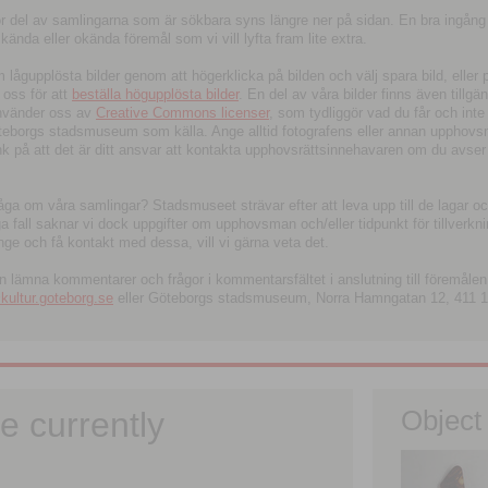
tor del av samlingarna som är sökbara syns längre ner på sidan. En bra ingång
ända eller okända föremål som vi vill lyfta fram lite extra.
ågupplösta bilder genom att högerklicka på bilden och välj spara bild, eller pdf
oss för att
beställa högupplösta bilder
. En del av våra bilder finns även tillgä
använder oss av
Creative Commons licenser
, som tydliggör vad du får och inte
öteborgs stadsmuseum som källa. Ange alltid fotografens eller annan upphov
änk på att det är ditt ansvar att kontakta upphovsrättsinnehavaren om du avser
fråga om våra samlingar? Stadsmuseet strävar efter att leva upp till de lagar oc
iga fall saknar vi dock uppgifter om upphovsman och/eller tidpunkt för tillverk
nge och få kontakt med dessa, vill vi gärna veta det.
an lämna kommentarer och frågor i kommentarsfältet i anslutning till föremålen 
ltur.goteborg.se
eller Göteborgs stadsmuseum, Norra Hamngatan 12, 411 1
e currently
Object