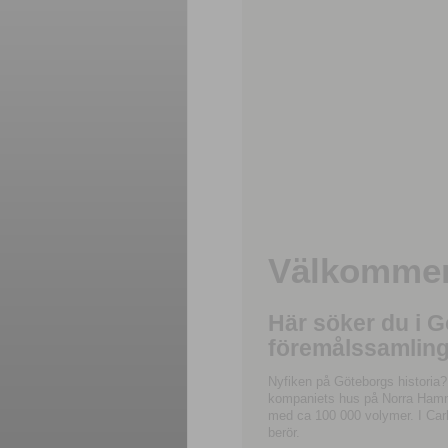
Välkommen 
Här söker du i 
föremålssamling
Nyfiken på Göteborgs historia?
kompaniets hus på Norra Hamnga
med ca 100 000 volymer. I Carl
berör.