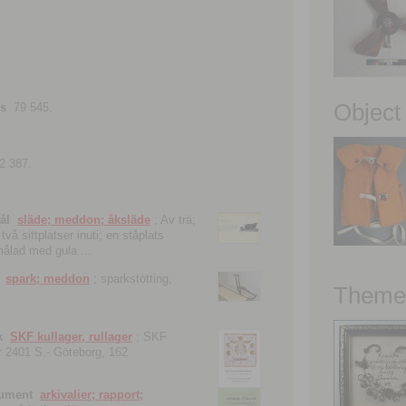
Object
ns
79 545.
2 387.
ål
släde; meddon; åksläde
; Av trä;
vå sittplatser inuti; en ståplats
nmålad med gula ...
spark; meddon
; sparkstötting,
Theme 
k
SKF kullager, rullager
; SKF
 nr 2401 S.- Göteborg, 162
kument
arkivalier; rapport;