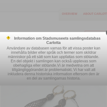
OVERVIEW
ABOUT CARLOT
Information om Stadsmuseets samlingsdatabas
Carlotta
Användare av databasen varnas för att vissa poster kan
innehålla bilder eller språk och termer som skildrar
människor på ett sätt som kan uppfattas som stötande.
Easy search
Advanced search
S
En del objekt i samlingen kan också upplevas som
obehagliga eller stötande.Vi är medvetna om att
tillgängliggörandet är problematiskt. Vi har valt att
inkludera denna historiska information eftersom den är
en del av samlingarnas historia.