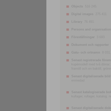
Objects
516 245.
Digital images
275 411.
Library
76 491.
Persons and organisatio
Föreställningar
3 693.
Dokument och rapporter
Gatu- och ortnamn
8 031.
Senast registrerade förem
kupémodell med två dörrar; t
framtill och en baktill; grö
Senast digitaliserade bild
enmedad
Senast katalogiserade bo
kullager, rullager, katalog.
Senast digitaliserade do