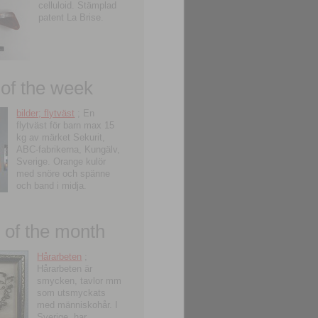
celluloid. Stämplad
patent La Brise.
 of the week
bilder; flytväst
; En
flytväst för barn max 15
kg av märket Sekurit,
ABC-fabrikerna, Kungälv,
Sverige. Orange kulör
med snöre och spänne
och band i midja.
of the month
Hårarbeten
;
Hårarbeten är
smycken, tavlor mm
som utsmyckats
med människohår. I
Sverige, har