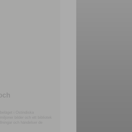
 och
beläget i Ostindiska
joner bilder och ett bibliotek
llningar och händelser de