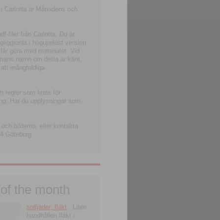
 i Carlotta är Månadens och
-filer från Carlotta. Du är
ngliggjorda i högupplöst version
 får göra med materialet. Vid
smans namn om detta är känt,
 att mångfaldiga
h regler som finns för
ning. Har du upplysningar som
och bilderna, eller kontakta
4 Göteborg.
 of the month
solfjäder; fläkt
; Liten
handhållen fläkt i