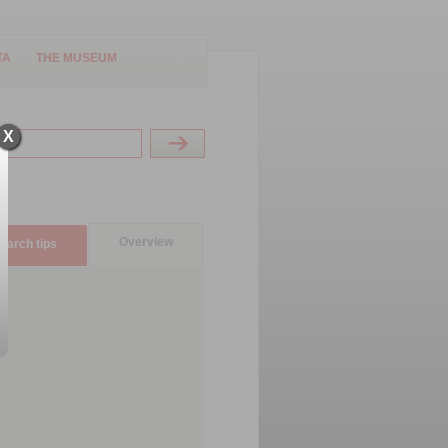
TA
THE MUSEUM
X
Overview
earch tips