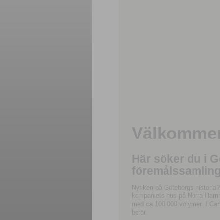
Välkommen 
Här söker du i 
föremålssamling
Nyfiken på Göteborgs historia?
kompaniets hus på Norra Hamnga
med ca 100 000 volymer. I Carl
berör.