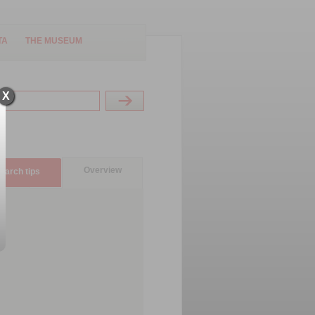
TA
THE MUSEUM
X
Overview
earch tips