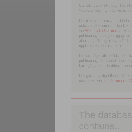
Carlotta växer ständigt. Hur s
Veckans föremål. Här visas välk
Du är välkommen att ladda hem l
också välkommen att kontakta 
via
Wikimedia Commons
. Vi 
publicering, vänligen uppge G
alternativt ”fotograf okänd”. T
upphovsskyddat material.
Har du något att berätta eller 
publicering på internet. I soml
kan hjälpa oss identifiera, nam
Hör gärna av dig till oss! Du k
oss direkt via:
stadsmuseum@ku
The databas
contains...