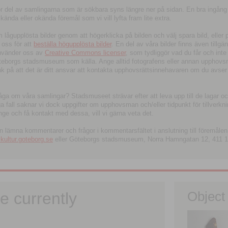
tor del av samlingarna som är sökbara syns längre ner på sidan. En bra ingång
ända eller okända föremål som vi vill lyfta fram lite extra.
ågupplösta bilder genom att högerklicka på bilden och välj spara bild, eller pdf
oss för att
beställa högupplösta bilder
. En del av våra bilder finns även tillgä
använder oss av
Creative Commons licenser
, som tydliggör vad du får och inte
öteborgs stadsmuseum som källa. Ange alltid fotografens eller annan upphov
änk på att det är ditt ansvar att kontakta upphovsrättsinnehavaren om du avser
fråga om våra samlingar? Stadsmuseet strävar efter att leva upp till de lagar oc
iga fall saknar vi dock uppgifter om upphovsman och/eller tidpunkt för tillverk
nge och få kontakt med dessa, vill vi gärna veta det.
an lämna kommentarer och frågor i kommentarsfältet i anslutning till föremålen 
ltur.goteborg.se
eller Göteborgs stadsmuseum, Norra Hamngatan 12, 411 1
e currently
Object