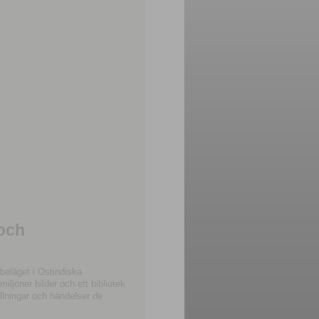
 och
beläget i Ostindiska
joner bilder och ett bibliotek
llningar och händelser de