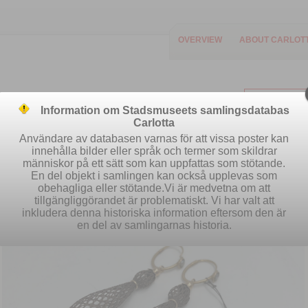
OVERVIEW
ABOUT CARLOT
Information om Stadsmuseets samlingsdatabas
Carlotta
Användare av databasen varnas för att vissa poster kan
innehålla bilder eller språk och termer som skildrar
människor på ett sätt som kan uppfattas som stötande.
Easy search
Advanced search
S
En del objekt i samlingen kan också upplevas som
obehagliga eller stötande.Vi är medvetna om att
tillgängliggörandet är problematiskt. Vi har valt att
inkludera denna historiska information eftersom den är
en del av samlingarnas historia.