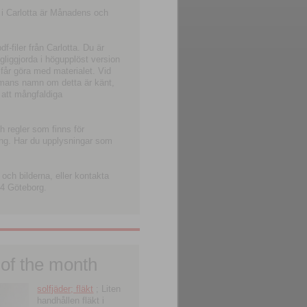
 i Carlotta är Månadens och
-filer från Carlotta. Du är
ngliggjorda i högupplöst version
 får göra med materialet. Vid
smans namn om detta är känt,
 att mångfaldiga
h regler som finns för
ning. Har du upplysningar som
och bilderna, eller kontakta
4 Göteborg.
 of the month
solfjäder; fläkt
; Liten
handhållen fläkt i