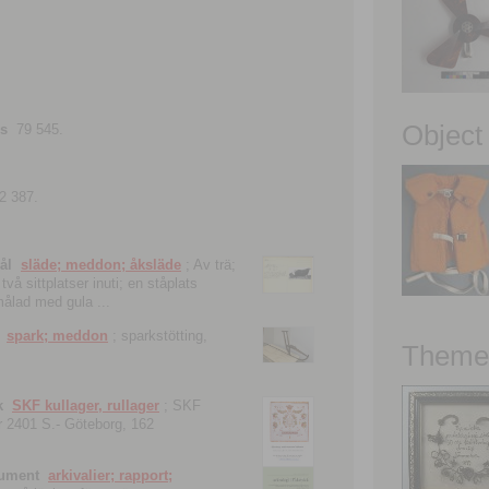
Object
ns
79 545.
2 387.
ål
släde; meddon; åksläde
; Av trä;
vå sittplatser inuti; en ståplats
nmålad med gula ...
spark; meddon
; sparkstötting,
Theme 
k
SKF kullager, rullager
; SKF
 nr 2401 S.- Göteborg, 162
kument
arkivalier; rapport;