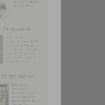
celluloid. Stämplad
patent La Brise.
 of the week
bilder; flytväst
; En
flytväst för barn max 15
kg av märket Sekurit,
ABC-fabrikerna, Kungälv,
Sverige. Orange kulör
med snöre och spänne
och band i midja.
of the month
Hårarbeten
;
Hårarbeten är
smycken, tavlor mm
som utsmyckats
med människohår. I
Sverige, har