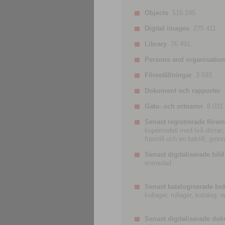
Objects
516 245.
Digital images
275 411.
Library
76 491.
Persons and organisatio
Föreställningar
3 693.
Dokument och rapporter
Gatu- och ortnamn
8 031.
Senast registrerade förem
kupémodell med två dörrar; t
framtill och en baktill; grö
Senast digitaliserade bild
enmedad
Senast katalogiserade bo
kullager, rullager, katalog.
Senast digitaliserade do