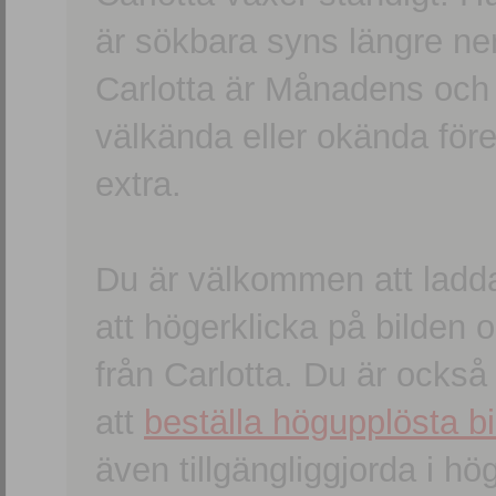
är sökbara syns längre ner
Carlotta är Månadens och
välkända eller okända förem
extra.
Du är välkommen att ladd
att högerklicka på bilden oc
från Carlotta. Du är ocks
att
beställa högupplösta bi
även tillgängliggjorda i h