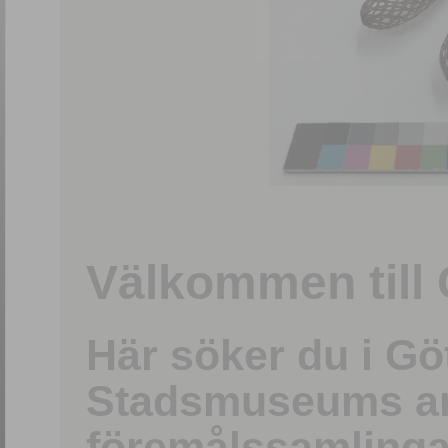
1
/
15
Välkommen till 
Här söker du i G
Stadsmuseums ark
föremålssamlinga