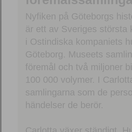
Nyfiken på Göteborgs hi
är ett av Sveriges största
i Ostindiska kompaniets 
Göteborg. Museets samling
föremål och två miljoner b
100 000 volymer. I Carlott
samlingarna som de persone
händelser de berör.
Carlotta växer ständigt. H