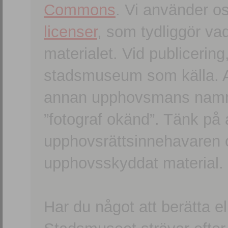
Commons
. Vi använder o
licenser
, som tydliggör va
materialet. Vid publicerin
stadsmuseum som källa. An
annan upphovsmans namn o
”fotograf okänd”. Tänk på a
upphovsrättsinnehavaren 
upphovsskyddat material.
Har du något att berätta e