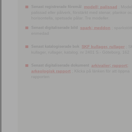
Senast registrerade föremål
modell; palissad
; Model
palissad eller pålverk, förstärkt med stenar, plankor o
horisontella, spetsade pålar. Tre modeller.
Senast digitaliserade bild
spark; meddon
; sparkstött
enmedad
Senast katalogiserade bok
SKF kullager, rullager
; S
kullager, rullager, katalog. nr 2401 S.- Göteborg, 162
Senast digitaliserade dokument
arkivalier; rapport;
arkeologisk rapport
; Klicka på länken för att öppna
rapporten