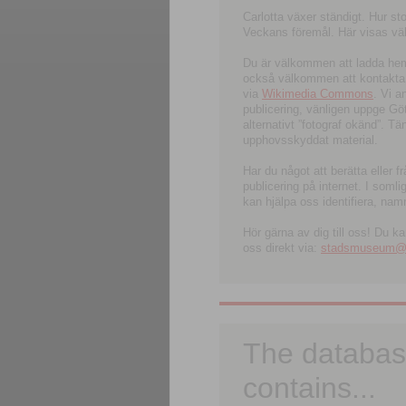
Carlotta växer ständigt. Hur s
Veckans föremål. Här visas välk
Du är välkommen att ladda hem l
också välkommen att kontakta 
via
Wikimedia Commons
. Vi 
publicering, vänligen uppge G
alternativt ”fotograf okänd”. T
upphovsskyddat material.
Har du något att berätta eller 
publicering på internet. I soml
kan hjälpa oss identifiera, nam
Hör gärna av dig till oss! Du k
oss direkt via:
stadsmuseum@ku
The databas
contains...