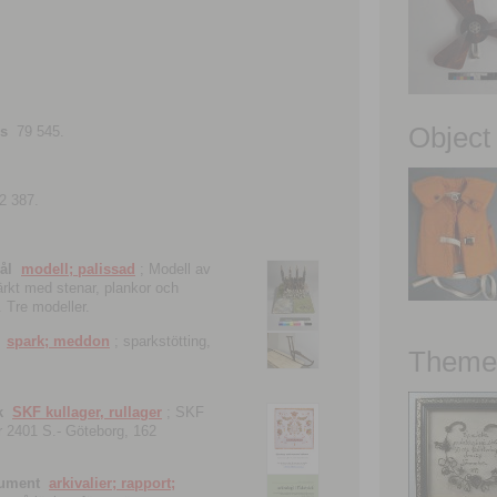
Object
ns
79 545.
2 387.
ål
modell; palissad
; Modell av
tärkt med stenar, plankor och
. Tre modeller.
spark; meddon
; sparkstötting,
Theme 
k
SKF kullager, rullager
; SKF
 nr 2401 S.- Göteborg, 162
kument
arkivalier; rapport;