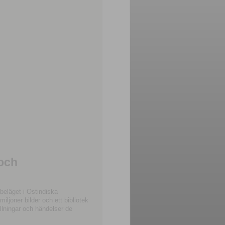
 och
beläget i Ostindiska
joner bilder och ett bibliotek
llningar och händelser de