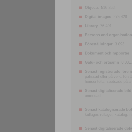
Objects
516 253.
Digital images
275 428.
Library
76 491.
Persons and organisatio
Föreställningar
3 693.
Dokument och rapporter
Gatu- och ortnamn
8 031.
Senast registrerade förem
palissad eller pålverk, förs
horisontella, spetsade pålar
Senast digitaliserade bild
enmedad
Senast katalogiserade bo
kullager, rullager, katalog.
Senast digitaliserade do