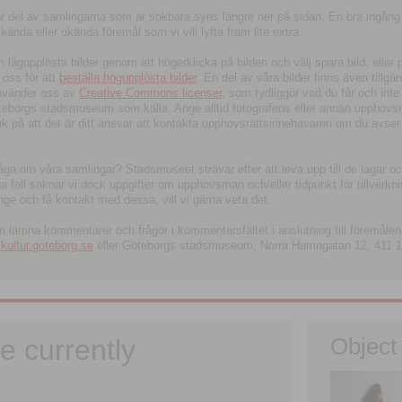
tor del av samlingarna som är sökbara syns längre ner på sidan. En bra ingång
ända eller okända föremål som vi vill lyfta fram lite extra.
ågupplösta bilder genom att högerklicka på bilden och välj spara bild, eller pdf
oss för att
beställa högupplösta bilder
. En del av våra bilder finns även tillgä
använder oss av
Creative Commons licenser
, som tydliggör vad du får och inte
öteborgs stadsmuseum som källa. Ange alltid fotografens eller annan upphov
änk på att det är ditt ansvar att kontakta upphovsrättsinnehavaren om du avser
fråga om våra samlingar? Stadsmuseet strävar efter att leva upp till de lagar oc
iga fall saknar vi dock uppgifter om upphovsman och/eller tidpunkt för tillverk
nge och få kontakt med dessa, vill vi gärna veta det.
an lämna kommentarer och frågor i kommentarsfältet i anslutning till föremålen 
ltur.goteborg.se
eller Göteborgs stadsmuseum, Norra Hamngatan 12, 411 1
e currently
Object