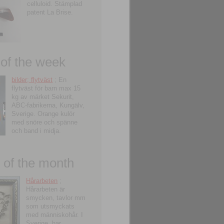
celluloid. Stämplad
patent La Brise.
 of the week
bilder; flytväst
; En
flytväst för barn max 15
kg av märket Sekurit,
ABC-fabrikerna, Kungälv,
Sverige. Orange kulör
med snöre och spänne
och band i midja.
of the month
Hårarbeten
;
Hårarbeten är
smycken, tavlor mm
som utsmyckats
med människohår. I
Sverige, har