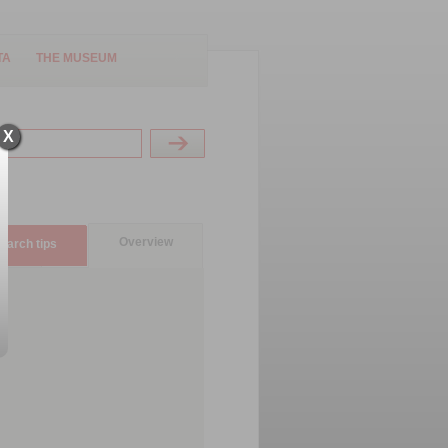
TA
THE MUSEUM
X
Overview
earch tips