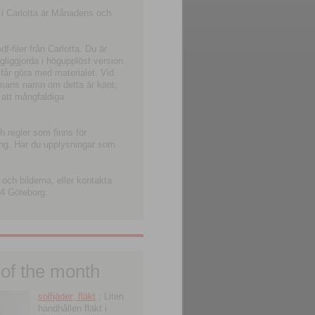
 i Carlotta är Månadens och
-filer från Carlotta. Du är
ngliggjorda i högupplöst version
 får göra med materialet. Vid
smans namn om detta är känt,
 att mångfaldiga
h regler som finns för
ning. Har du upplysningar som
och bilderna, eller kontakta
4 Göteborg.
 of the month
solfjäder; fläkt
; Liten
handhållen fläkt i