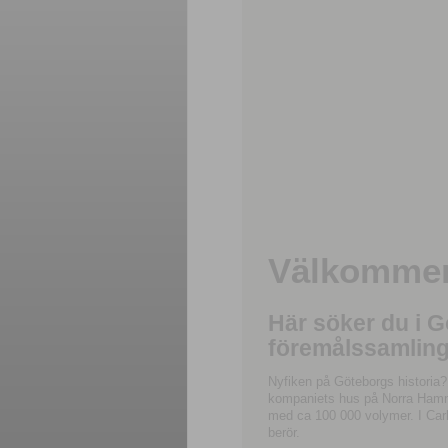
Välkommen 
Här söker du i 
föremålssamling
Nyfiken på Göteborgs historia?
kompaniets hus på Norra Hamnga
med ca 100 000 volymer. I Carl
berör.