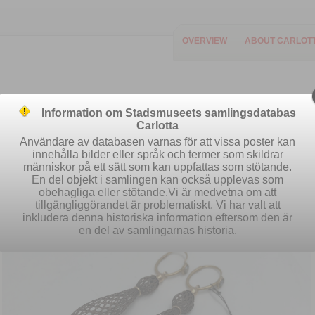
OVERVIEW
ABOUT CARLOT
Information om Stadsmuseets samlingsdatabas
Carlotta
Användare av databasen varnas för att vissa poster kan
innehålla bilder eller språk och termer som skildrar
människor på ett sätt som kan uppfattas som stötande.
Easy search
Advanced search
S
En del objekt i samlingen kan också upplevas som
obehagliga eller stötande.Vi är medvetna om att
tillgängliggörandet är problematiskt. Vi har valt att
inkludera denna historiska information eftersom den är
en del av samlingarnas historia.