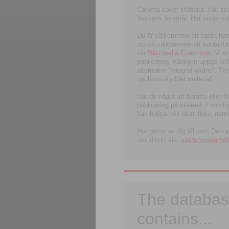
Carlotta växer ständigt. Hur s
Veckans föremål. Här visas välk
Du är välkommen att ladda hem l
också välkommen att kontakta 
via
Wikimedia Commons
. Vi 
publicering, vänligen uppge G
alternativt ”fotograf okänd”. T
upphovsskyddat material.
Har du något att berätta eller 
publicering på internet. I soml
kan hjälpa oss identifiera, nam
Hör gärna av dig till oss! Du k
oss direkt via:
stadsmuseum@ku
The databas
contains...