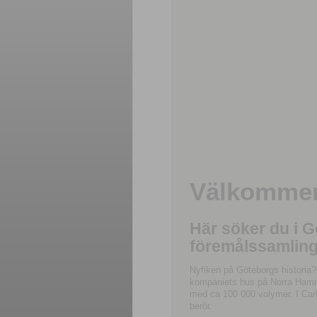
Välkommen 
Här söker du i 
föremålssamling
Nyfiken på Göteborgs historia?
kompaniets hus på Norra Hamnga
med ca 100 000 volymer. I Carl
berör.