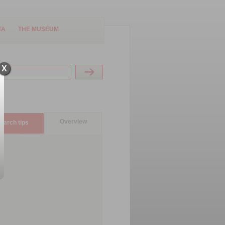
TA
THE MUSEUM
X
Overview
earch tips