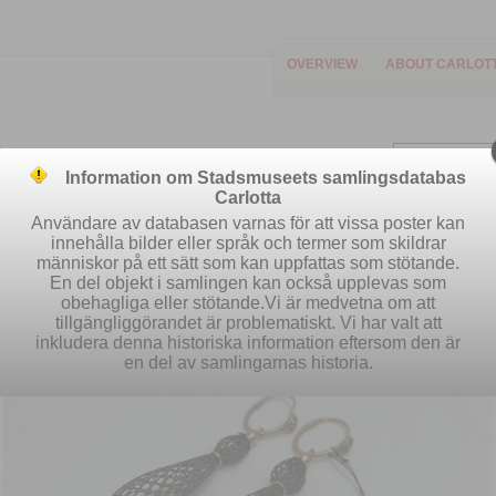
OVERVIEW
ABOUT CARLOT
Information om Stadsmuseets samlingsdatabas
Carlotta
Användare av databasen varnas för att vissa poster kan
innehålla bilder eller språk och termer som skildrar
människor på ett sätt som kan uppfattas som stötande.
Easy search
Advanced search
S
En del objekt i samlingen kan också upplevas som
obehagliga eller stötande.Vi är medvetna om att
tillgängliggörandet är problematiskt. Vi har valt att
inkludera denna historiska information eftersom den är
en del av samlingarnas historia.