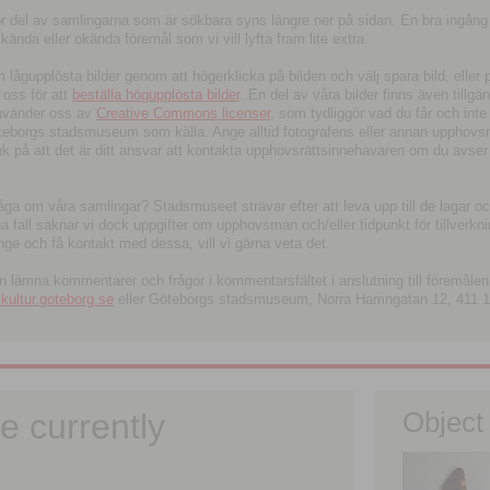
tor del av samlingarna som är sökbara syns längre ner på sidan. En bra ingång
ända eller okända föremål som vi vill lyfta fram lite extra.
ågupplösta bilder genom att högerklicka på bilden och välj spara bild, eller pdf
oss för att
beställa högupplösta bilder
. En del av våra bilder finns även tillgä
använder oss av
Creative Commons licenser
, som tydliggör vad du får och inte
öteborgs stadsmuseum som källa. Ange alltid fotografens eller annan upphov
änk på att det är ditt ansvar att kontakta upphovsrättsinnehavaren om du avser
fråga om våra samlingar? Stadsmuseet strävar efter att leva upp till de lagar oc
iga fall saknar vi dock uppgifter om upphovsman och/eller tidpunkt för tillverk
nge och få kontakt med dessa, vill vi gärna veta det.
an lämna kommentarer och frågor i kommentarsfältet i anslutning till föremålen 
ltur.goteborg.se
eller Göteborgs stadsmuseum, Norra Hamngatan 12, 411 1
e currently
Object