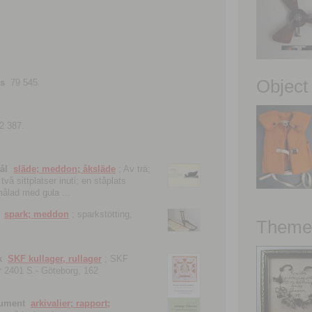
Object
ns
79 545.
2 387.
ål
släde; meddon; åksläde
; Av trä;
vå sittplatser inuti; en ståplats
nmålad med gula ...
spark; meddon
; sparkstötting,
Theme 
k
SKF kullager, rullager
; SKF
 nr 2401 S.- Göteborg, 162
kument
arkivalier; rapport;