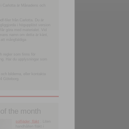
 i Carlotta är Månadens och
-filer från Carlotta. Du är
ngliggjorda i högupplöst version
 får göra med materialet. Vid
smans namn om detta är känt,
 att mångfaldiga
h regler som finns för
ning. Har du upplysningar som
och bilderna, eller kontakta
4 Göteborg.
 of the month
solfjäder; fläkt
; Liten
handhållen fläkt i