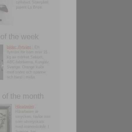
celluloid. Stämplad
patent La Brise.
 of the week
bilder; flytväst
; En
flytväst för barn max 15
kg av märket Sekurit,
ABC-fabrikerna, Kungälv,
Sverige. Orange kulör
med snöre och spänne
och band i midja.
of the month
Hårarbeten
;
Hårarbeten är
smycken, tavlor mm
som utsmyckats
med människohår. I
Sverige, har