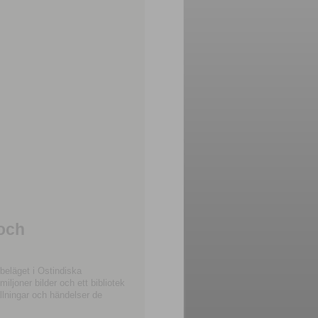
 och
beläget i Ostindiska
joner bilder och ett bibliotek
llningar och händelser de