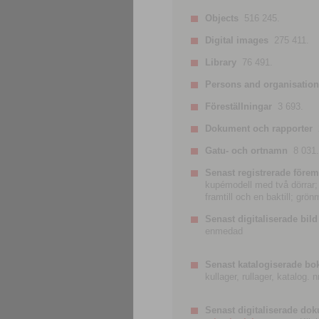
Objects
516 245.
Digital images
275 411.
Library
76 491.
Persons and organisatio
Föreställningar
3 693.
Dokument och rapporter
Gatu- och ortnamn
8 031.
Senast registrerade förem
kupémodell med två dörrar; t
framtill och en baktill; grö
Senast digitaliserade bild
enmedad
Senast katalogiserade bo
kullager, rullager, katalog.
Senast digitaliserade do