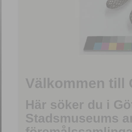
1
/
15
Välkommen till 
Här söker du i G
Stadsmuseums ark
föremålssamlinga