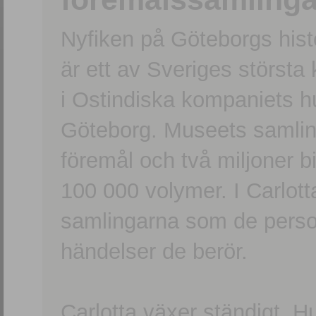
Nyfiken på Göteborgs hi
är ett av Sveriges största
i Ostindiska kompaniets 
Göteborg. Museets samling
föremål och två miljoner b
100 000 volymer. I Carlott
samlingarna som de persone
händelser de berör.
Carlotta växer ständigt. H