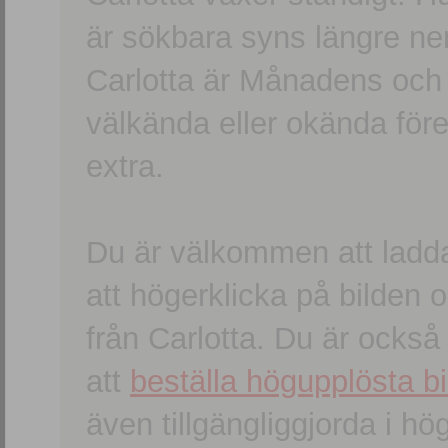
är sökbara syns längre ner
Carlotta är Månadens och
välkända eller okända förem
extra.
Du är välkommen att ladd
att högerklicka på bilden oc
från Carlotta. Du är ocks
att
beställa högupplösta bi
även tillgängliggjorda i h