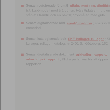
Senast registrerade föremål
släde; meddon; åksläd
trä; kupémodell med två dörrar; två sittplatser inuti; en
ståplats framtill och en baktill; grönmålad med gula ...
Senast digitaliserade bild
spark; meddon
; sparkstött
enmedad
Senast katalogiserade bok
SKF kullager, rullager
; S
kullager, rullager, katalog. nr 2401 S.- Göteborg, 162
Senast digitaliserade dokument
arkivalier; rapport;
arkeologisk rapport
; Klicka på länken för att öppna
rapporten