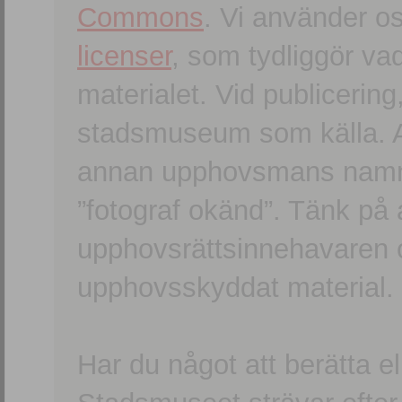
Commons
. Vi använder o
licenser
, som tydliggör va
materialet. Vid publicerin
stadsmuseum som källa. An
annan upphovsmans namn o
”fotograf okänd”. Tänk på a
upphovsrättsinnehavaren 
upphovsskyddat material.
Har du något att berätta e