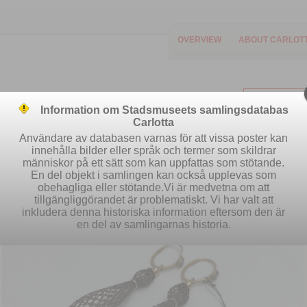
OVERVIEW
ABOUT CARLOT
Information om Stadsmuseets samlingsdatabas
Carlotta
Användare av databasen varnas för att vissa poster kan
innehålla bilder eller språk och termer som skildrar
människor på ett sätt som kan uppfattas som stötande.
Easy search
Advanced search
S
En del objekt i samlingen kan också upplevas som
obehagliga eller stötande.Vi är medvetna om att
tillgängliggörandet är problematiskt. Vi har valt att
inkludera denna historiska information eftersom den är
en del av samlingarnas historia.