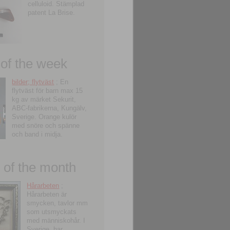
celluloid. Stämplad
patent La Brise.
 of the week
bilder; flytväst
; En
flytväst för barn max 15
kg av märket Sekurit,
ABC-fabrikerna, Kungälv,
Sverige. Orange kulör
med snöre och spänne
och band i midja.
of the month
Hårarbeten
;
Hårarbeten är
smycken, tavlor mm
som utsmyckats
med människohår. I
Sverige, har