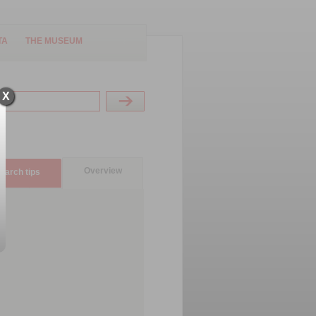
TA
THE MUSEUM
X
Overview
earch tips