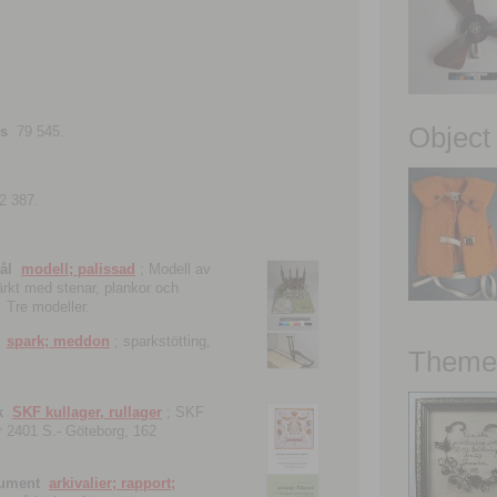
Object
ns
79 545.
2 387.
ål
modell; palissad
; Modell av
tärkt med stenar, plankor och
. Tre modeller.
spark; meddon
; sparkstötting,
Theme 
k
SKF kullager, rullager
; SKF
 nr 2401 S.- Göteborg, 162
kument
arkivalier; rapport;