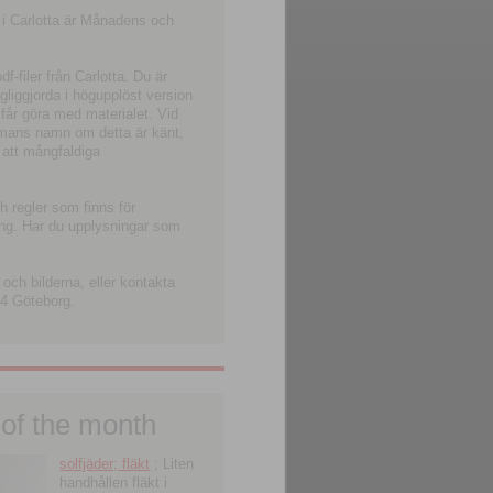
 i Carlotta är Månadens och
-filer från Carlotta. Du är
ngliggjorda i högupplöst version
 får göra med materialet. Vid
smans namn om detta är känt,
 att mångfaldiga
h regler som finns för
ning. Har du upplysningar som
och bilderna, eller kontakta
4 Göteborg.
 of the month
solfjäder; fläkt
; Liten
handhållen fläkt i