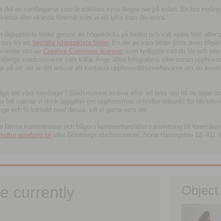
tor del av samlingarna som är sökbara syns längre ner på sidan. En bra ingång
ända eller okända föremål som vi vill lyfta fram lite extra.
ågupplösta bilder genom att högerklicka på bilden och välj spara bild, eller pdf
oss för att
beställa högupplösta bilder
. En del av våra bilder finns även tillgä
använder oss av
Creative Commons licenser
, som tydliggör vad du får och inte
öteborgs stadsmuseum som källa. Ange alltid fotografens eller annan upphov
änk på att det är ditt ansvar att kontakta upphovsrättsinnehavaren om du avser
fråga om våra samlingar? Stadsmuseet strävar efter att leva upp till de lagar oc
iga fall saknar vi dock uppgifter om upphovsman och/eller tidpunkt för tillverk
nge och få kontakt med dessa, vill vi gärna veta det.
an lämna kommentarer och frågor i kommentarsfältet i anslutning till föremålen 
ltur.goteborg.se
eller Göteborgs stadsmuseum, Norra Hamngatan 12, 411 1
e currently
Object