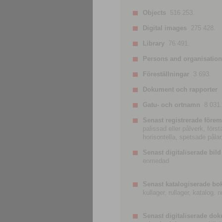
Objects
516 253.
Digital images
275 428.
Library
76 491.
Persons and organisatio
Föreställningar
3 693.
Dokument och rapporter
Gatu- och ortnamn
8 031.
Senast registrerade förem
palissad eller pålverk, förs
horisontella, spetsade pålar
Senast digitaliserade bild
enmedad
Senast katalogiserade bo
kullager, rullager, katalog.
Senast digitaliserade do