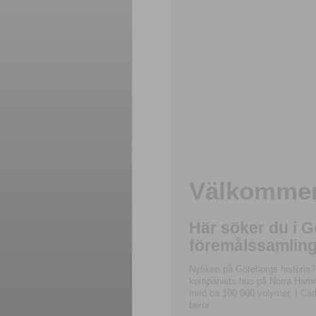
Välkommen 
Här söker du i 
föremålssamling
Nyfiken på Göteborgs historia?
kompaniets hus på Norra Hamnga
med ca 100 000 volymer. I Carl
berör.