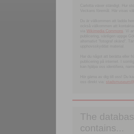
Carlotta växer ständigt. Hur s
Veckans föremål. Här visas välk
Du är välkommen att ladda hem l
också välkommen att kontakta 
via
Wikimedia Commons
. Vi 
publicering, vänligen uppge G
alternativt ”fotograf okänd”. T
upphovsskyddat material.
Har du något att berätta eller 
publicering på internet. I soml
kan hjälpa oss identifiera, nam
Hör gärna av dig till oss! Du k
oss direkt via:
stadsmuseum@ku
The databas
contains...