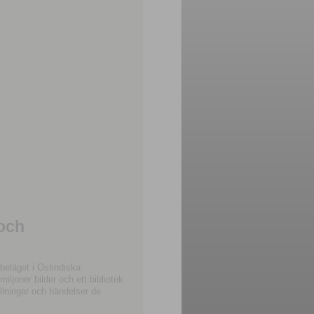
 och
beläget i Ostindiska
joner bilder och ett bibliotek
llningar och händelser de