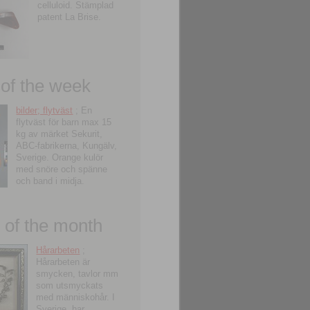
celluloid. Stämplad
patent La Brise.
 of the week
bilder; flytväst
; En
flytväst för barn max 15
kg av märket Sekurit,
ABC-fabrikerna, Kungälv,
Sverige. Orange kulör
med snöre och spänne
och band i midja.
of the month
Hårarbeten
;
Hårarbeten är
smycken, tavlor mm
som utsmyckats
med människohår. I
Sverige, har