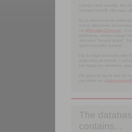
Carlotta växer ständigt. Hur s
Veckans föremål. Här visas välk
Du är välkommen att ladda hem l
också välkommen att kontakta 
via
Wikimedia Commons
. Vi 
publicering, vänligen uppge G
alternativt ”fotograf okänd”. T
upphovsskyddat material.
Har du något att berätta eller 
publicering på internet. I soml
kan hjälpa oss identifiera, nam
Hör gärna av dig till oss! Du k
oss direkt via:
stadsmuseum@ku
The databas
contains...