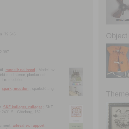
Object
ns
79 545.
2 387.
ål
modell; palissad
; Modell av
tärkt med stenar, plankor och
. Tre modeller.
spark; meddon
; sparkstötting,
Theme 
k
SKF kullager, rullager
; SKF
 nr 2401 S.- Göteborg, 162
kument
arkivalier; rapport;