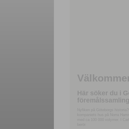
Välkommen 
Här söker du i 
föremålssamling
Nyfiken på Göteborgs historia?
kompaniets hus på Norra Hamnga
med ca 100 000 volymer. I Carl
berör.