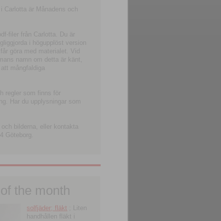
 i Carlotta är Månadens och
-filer från Carlotta. Du är
ngliggjorda i högupplöst version
 får göra med materialet. Vid
smans namn om detta är känt,
 att mångfaldiga
h regler som finns för
ning. Har du upplysningar som
och bilderna, eller kontakta
4 Göteborg.
 of the month
solfjäder; fläkt
; Liten
handhållen fläkt i