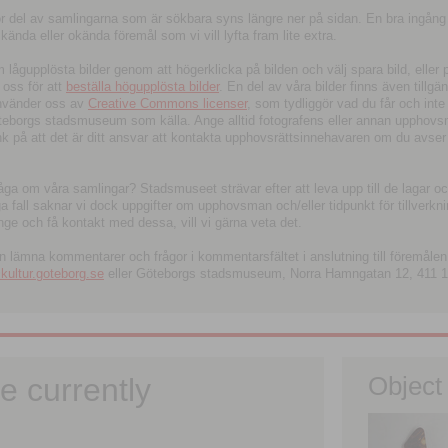
tor del av samlingarna som är sökbara syns längre ner på sidan. En bra ingång
ända eller okända föremål som vi vill lyfta fram lite extra.
ågupplösta bilder genom att högerklicka på bilden och välj spara bild, eller pdf
oss för att
beställa högupplösta bilder
. En del av våra bilder finns även tillgä
använder oss av
Creative Commons licenser
, som tydliggör vad du får och inte
öteborgs stadsmuseum som källa. Ange alltid fotografens eller annan upphov
änk på att det är ditt ansvar att kontakta upphovsrättsinnehavaren om du avser
fråga om våra samlingar? Stadsmuseet strävar efter att leva upp till de lagar oc
iga fall saknar vi dock uppgifter om upphovsman och/eller tidpunkt för tillverk
nge och få kontakt med dessa, vill vi gärna veta det.
an lämna kommentarer och frågor i kommentarsfältet i anslutning till föremålen 
ltur.goteborg.se
eller Göteborgs stadsmuseum, Norra Hamngatan 12, 411 1
e currently
Object