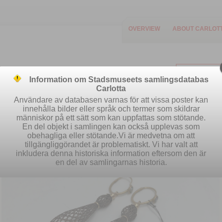
OVERVIEW
ABOUT CARLOT
Information om Stadsmuseets samlingsdatabas
Carlotta
Användare av databasen varnas för att vissa poster kan
innehålla bilder eller språk och termer som skildrar
människor på ett sätt som kan uppfattas som stötande.
Easy search
Advanced search
S
En del objekt i samlingen kan också upplevas som
obehagliga eller stötande.Vi är medvetna om att
tillgängliggörandet är problematiskt. Vi har valt att
inkludera denna historiska information eftersom den är
en del av samlingarnas historia.