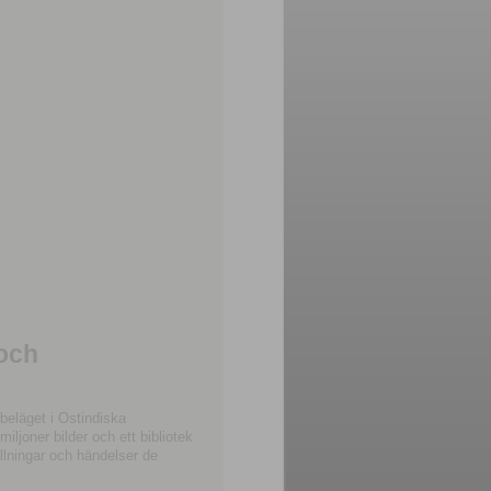
 och
beläget i Ostindiska
joner bilder och ett bibliotek
llningar och händelser de