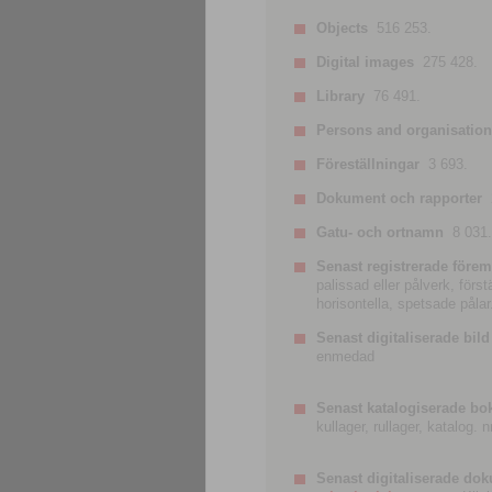
Objects
516 253.
Digital images
275 428.
Library
76 491.
Persons and organisatio
Föreställningar
3 693.
Dokument och rapporter
Gatu- och ortnamn
8 031.
Senast registrerade förem
palissad eller pålverk, förs
horisontella, spetsade pålar
Senast digitaliserade bild
enmedad
Senast katalogiserade bo
kullager, rullager, katalog.
Senast digitaliserade do