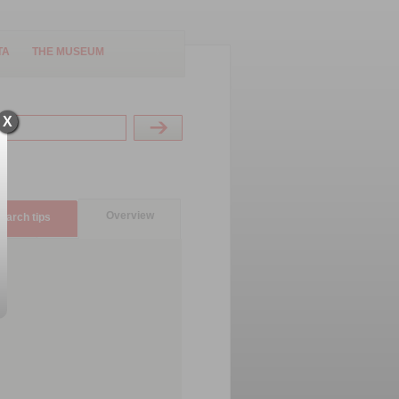
TA
THE MUSEUM
X
Overview
earch tips