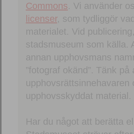
Commons
. Vi använder o
licenser
, som tydliggör va
materialet. Vid publicerin
stadsmuseum som källa. An
annan upphovsmans namn o
”fotograf okänd”. Tänk på a
upphovsrättsinnehavaren 
upphovsskyddat material.
Har du något att berätta e