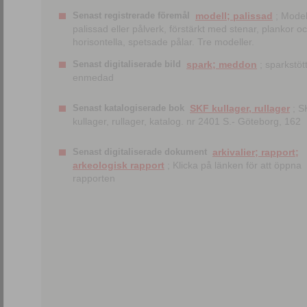
Senast registrerade föremål
modell; palissad
; Model
palissad eller pålverk, förstärkt med stenar, plankor o
horisontella, spetsade pålar. Tre modeller.
Senast digitaliserade bild
spark; meddon
; sparkstött
enmedad
Senast katalogiserade bok
SKF kullager, rullager
; S
kullager, rullager, katalog. nr 2401 S.- Göteborg, 162
Senast digitaliserade dokument
arkivalier; rapport;
arkeologisk rapport
; Klicka på länken för att öppna
rapporten