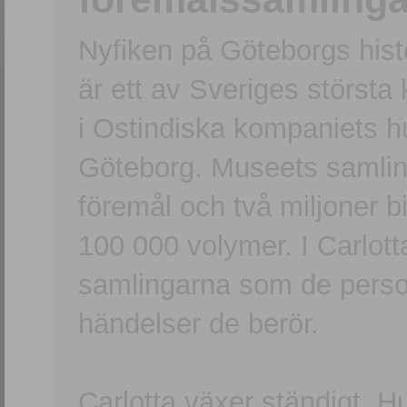
Nyfiken på Göteborgs hi
är ett av Sveriges största
i Ostindiska kompaniets 
Göteborg. Museets samling
föremål och två miljoner b
100 000 volymer. I Carlott
samlingarna som de persone
händelser de berör.
Carlotta växer ständigt. H