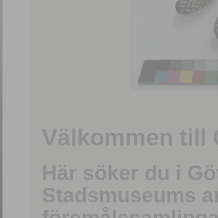
1
/
15
Välkommen till 
Här söker du i G
Stadsmuseums ark
föremålssamlinga