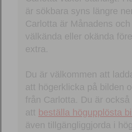
är sökbara syns längre ner
Carlotta är Månadens och
välkända eller okända förem
extra.
Du är välkommen att ladd
att högerklicka på bilden oc
från Carlotta. Du är ocks
att
beställa högupplösta bi
även tillgängliggjorda i h