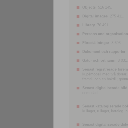
Objects
516 245.
Digital images
275 411.
Library
76 491.
Persons and organisatio
Föreställningar
3 693.
Dokument och rapporter
Gatu- och ortnamn
8 031.
Senast registrerade förem
kupémodell med två dörrar; t
framtill och en baktill; grö
Senast digitaliserade bild
enmedad
Senast katalogiserade bo
kullager, rullager, katalog.
Senast digitaliserade do