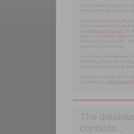
Carlotta växer ständigt. Hur s
Veckans föremål. Här visas välk
Du är välkommen att ladda hem l
också välkommen att kontakta 
via
Wikimedia Commons
. Vi 
publicering, vänligen uppge G
alternativt ”fotograf okänd”. T
upphovsskyddat material.
Har du något att berätta eller 
publicering på internet. I soml
kan hjälpa oss identifiera, nam
Hör gärna av dig till oss! Du k
oss direkt via:
stadsmuseum@ku
The databas
contains...