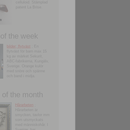
celluloid. Stämplad
patent La Brise.
 of the week
bilder; flytväst
; En
flytväst för barn max 15
kg av märket Sekurit,
ABC-fabrikerna, Kungälv,
Sverige. Orange kulör
med snöre och spänne
och band i midja.
of the month
Hårarbeten
;
Hårarbeten är
smycken, tavlor mm
som utsmyckats
med människohår. I
Sverige, har