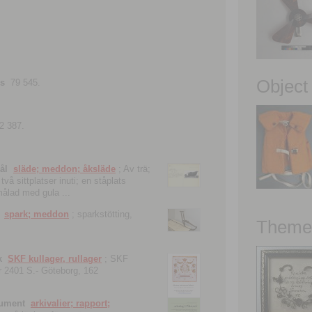
Object
ns
79 545.
2 387.
ål
släde; meddon; åksläde
; Av trä;
vå sittplatser inuti; en ståplats
nmålad med gula ...
spark; meddon
; sparkstötting,
Theme 
k
SKF kullager, rullager
; SKF
 nr 2401 S.- Göteborg, 162
kument
arkivalier; rapport;