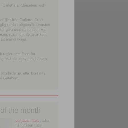
 i Carlotta är Månadens och
-filer från Carlotta. Du är
ngliggjorda i högupplöst version
 får göra med materialet. Vid
smans namn om detta är känt,
 att mångfaldiga
h regler som finns för
ning. Har du upplysningar som
och bilderna, eller kontakta
4 Göteborg.
 of the month
solfjäder; fläkt
; Liten
handhållen fläkt i