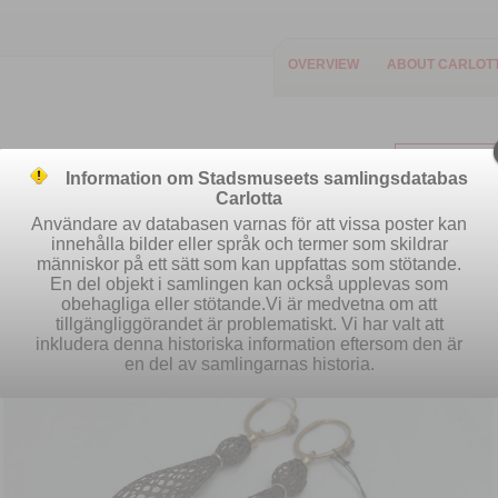
OVERVIEW
ABOUT CARLOT
Information om Stadsmuseets samlingsdatabas
Carlotta
Användare av databasen varnas för att vissa poster kan
innehålla bilder eller språk och termer som skildrar
människor på ett sätt som kan uppfattas som stötande.
Easy search
Advanced search
S
En del objekt i samlingen kan också upplevas som
obehagliga eller stötande.Vi är medvetna om att
tillgängliggörandet är problematiskt. Vi har valt att
inkludera denna historiska information eftersom den är
en del av samlingarnas historia.