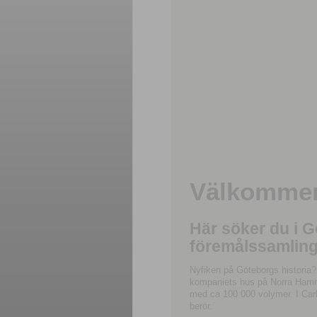
Välkommen 
Här söker du i 
föremålssamling
Nyfiken på Göteborgs historia?
kompaniets hus på Norra Hamnga
med ca 100 000 volymer. I Carl
berör.