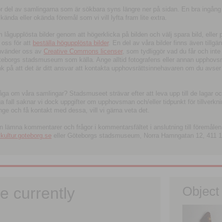
tor del av samlingarna som är sökbara syns längre ner på sidan. En bra ingång
ända eller okända föremål som vi vill lyfta fram lite extra.
ågupplösta bilder genom att högerklicka på bilden och välj spara bild, eller pdf
oss för att
beställa högupplösta bilder
. En del av våra bilder finns även tillgä
använder oss av
Creative Commons licenser
, som tydliggör vad du får och inte
öteborgs stadsmuseum som källa. Ange alltid fotografens eller annan upphov
änk på att det är ditt ansvar att kontakta upphovsrättsinnehavaren om du avser
fråga om våra samlingar? Stadsmuseet strävar efter att leva upp till de lagar oc
iga fall saknar vi dock uppgifter om upphovsman och/eller tidpunkt för tillverk
nge och få kontakt med dessa, vill vi gärna veta det.
an lämna kommentarer och frågor i kommentarsfältet i anslutning till föremålen 
ltur.goteborg.se
eller Göteborgs stadsmuseum, Norra Hamngatan 12, 411 1
e currently
Object