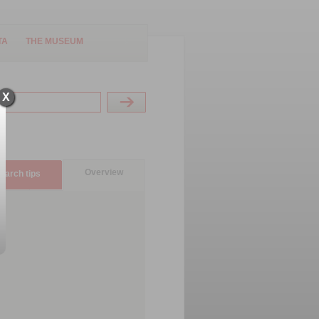
TA
THE MUSEUM
X
Overview
earch tips