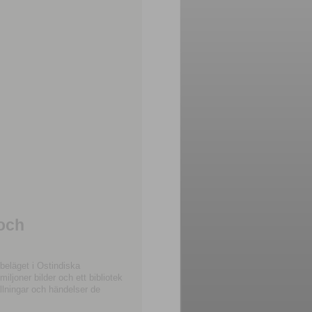
 och
beläget i Ostindiska
joner bilder och ett bibliotek
llningar och händelser de