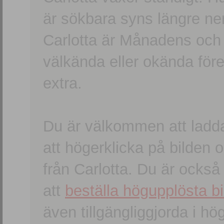
är sökbara syns längre ner
Carlotta är Månadens och
välkända eller okända förem
extra.
Du är välkommen att ladd
att högerklicka på bilden oc
från Carlotta. Du är ocks
att
beställa högupplösta bi
även tillgängliggjorda i h