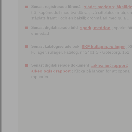
Senast registrerade föremål
släde; meddon; åksläd
trä; kupémodell med två dörrar; två sittplatser inuti; en
ståplats framtill och en baktill; grönmålad med gula ...
Senast digitaliserade bild
spark; meddon
; sparkstött
enmedad
Senast katalogiserade bok
SKF kullager, rullager
; S
kullager, rullager, katalog. nr 2401 S.- Göteborg, 162
Senast digitaliserade dokument
arkivalier; rapport;
arkeologisk rapport
; Klicka på länken för att öppna
rapporten