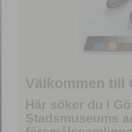
1
/
15
Välkommen till 
Här söker du i G
Stadsmuseums ark
föremålssamlinga