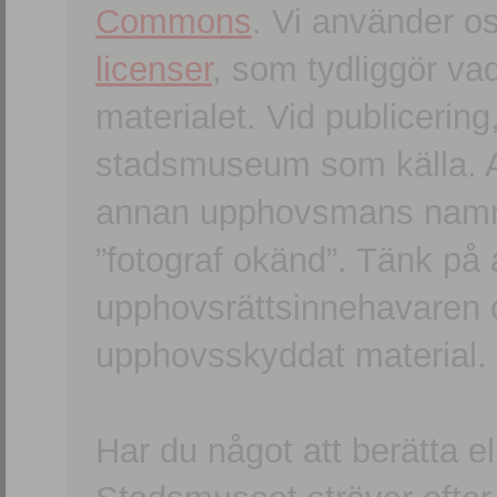
Commons
. Vi använder o
licenser
, som tydliggör va
materialet. Vid publicerin
stadsmuseum som källa. An
annan upphovsmans namn o
”fotograf okänd”. Tänk på a
upphovsrättsinnehavaren 
upphovsskyddat material.
Har du något att berätta e