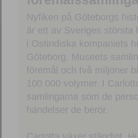
Nyfiken på Göteborgs hi
är ett av Sveriges största
i Ostindiska kompaniets 
Göteborg. Museets samling
föremål och två miljoner b
100 000 volymer. I Carlott
samlingarna som de persone
händelser de berör.
Carlotta växer ständigt. H