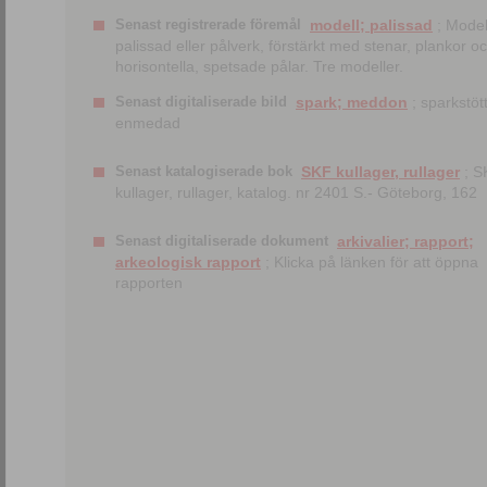
Senast registrerade föremål
modell; palissad
; Model
palissad eller pålverk, förstärkt med stenar, plankor o
horisontella, spetsade pålar. Tre modeller.
Senast digitaliserade bild
spark; meddon
; sparkstött
enmedad
Senast katalogiserade bok
SKF kullager, rullager
; S
kullager, rullager, katalog. nr 2401 S.- Göteborg, 162
Senast digitaliserade dokument
arkivalier; rapport;
arkeologisk rapport
; Klicka på länken för att öppna
rapporten