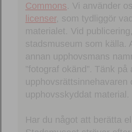
Commons
. Vi använder o
licenser
, som tydliggör va
materialet. Vid publicerin
stadsmuseum som källa. An
annan upphovsmans namn o
”fotograf okänd”. Tänk på a
upphovsrättsinnehavaren 
upphovsskyddat material.
Har du något att berätta e