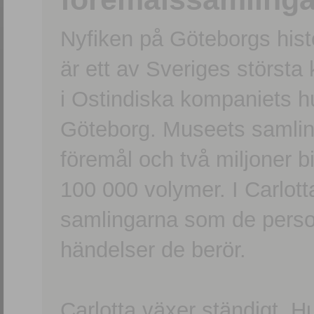
Nyfiken på Göteborgs hi
är ett av Sveriges största
i Ostindiska kompaniets 
Göteborg. Museets samling
föremål och två miljoner b
100 000 volymer. I Carlott
samlingarna som de persone
händelser de berör.
Carlotta växer ständigt. H