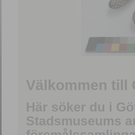
1
/
15
Välkommen till 
Här söker du i G
Stadsmuseums ark
föremålssamlinga