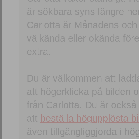
är sökbara syns längre ner
Carlotta är Månadens och
välkända eller okända förem
extra.
Du är välkommen att ladd
att högerklicka på bilden oc
från Carlotta. Du är ocks
att
beställa högupplösta bi
även tillgängliggjorda i h