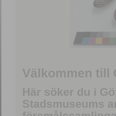
1
/
15
Välkommen till 
Här söker du i G
Stadsmuseums ark
föremålssamlinga