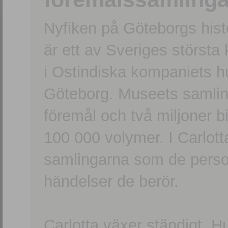
Nyfiken på Göteborgs hi
är ett av Sveriges största
i Ostindiska kompaniets 
Göteborg. Museets samling
föremål och två miljoner b
100 000 volymer. I Carlott
samlingarna som de persone
händelser de berör.
Carlotta växer ständigt. H