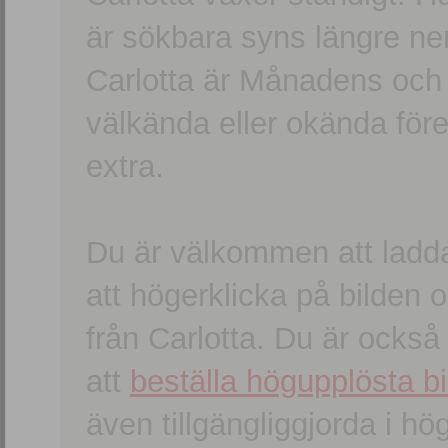
är sökbara syns längre ner
Carlotta är Månadens och
välkända eller okända förem
extra.
Du är välkommen att ladd
att högerklicka på bilden oc
från Carlotta. Du är ocks
att
beställa högupplösta bi
även tillgängliggjorda i h