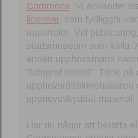
Commons
. Vi använder o
licenser
, som tydliggör va
materialet. Vid publicerin
stadsmuseum som källa. An
annan upphovsmans namn o
”fotograf okänd”. Tänk på a
upphovsrättsinnehavaren 
upphovsskyddat material.
Har du något att berätta e