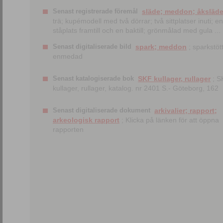
Senast registrerade föremål
släde; meddon; åksläd
trä; kupémodell med två dörrar; två sittplatser inuti; en
ståplats framtill och en baktill; grönmålad med gula ...
Senast digitaliserade bild
spark; meddon
; sparkstött
enmedad
Senast katalogiserade bok
SKF kullager, rullager
; S
kullager, rullager, katalog. nr 2401 S.- Göteborg, 162
Senast digitaliserade dokument
arkivalier; rapport;
arkeologisk rapport
; Klicka på länken för att öppna
rapporten