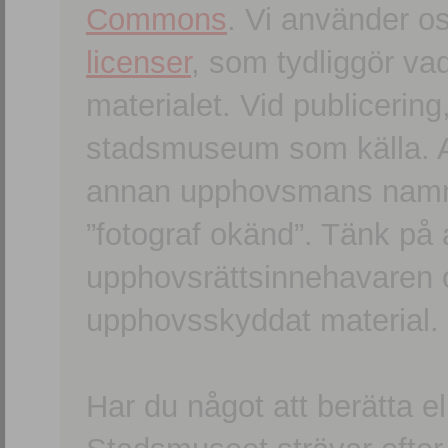
Commons
. Vi använder o
licenser
, som tydliggör va
materialet. Vid publicerin
stadsmuseum som källa. An
annan upphovsmans namn o
”fotograf okänd”. Tänk på a
upphovsrättsinnehavaren 
upphovsskyddat material.
Har du något att berätta e