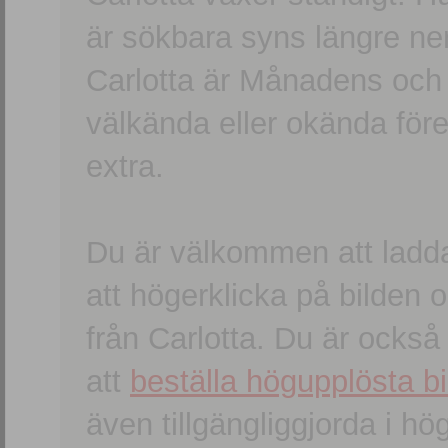
är sökbara syns längre ner
Carlotta är Månadens och
välkända eller okända förem
extra.
Du är välkommen att ladd
att högerklicka på bilden oc
från Carlotta. Du är ocks
att
beställa högupplösta bi
även tillgängliggjorda i h