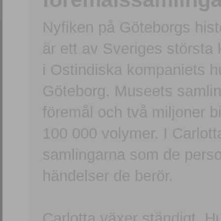
Nyfiken på Göteborgs hi
är ett av Sveriges största
i Ostindiska kompaniets 
Göteborg. Museets samling
föremål och två miljoner b
100 000 volymer. I Carlott
samlingarna som de persone
händelser de berör.
Carlotta växer ständigt. H