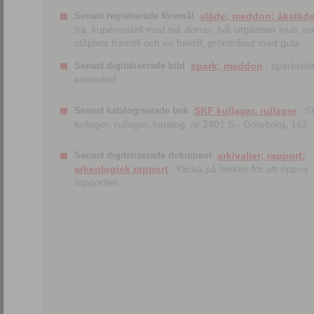
Senast registrerade föremål
släde; meddon; åksläd
trä; kupémodell med två dörrar; två sittplatser inuti; en
ståplats framtill och en baktill; grönmålad med gula ...
Senast digitaliserade bild
spark; meddon
; sparkstött
enmedad
Senast katalogiserade bok
SKF kullager, rullager
; S
kullager, rullager, katalog. nr 2401 S.- Göteborg, 162
Senast digitaliserade dokument
arkivalier; rapport;
arkeologisk rapport
; Klicka på länken för att öppna
rapporten