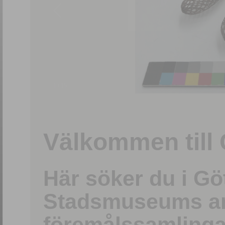
1
/
15
Välkommen till 
Här söker du i G
Stadsmuseums ark
föremålssamlinga