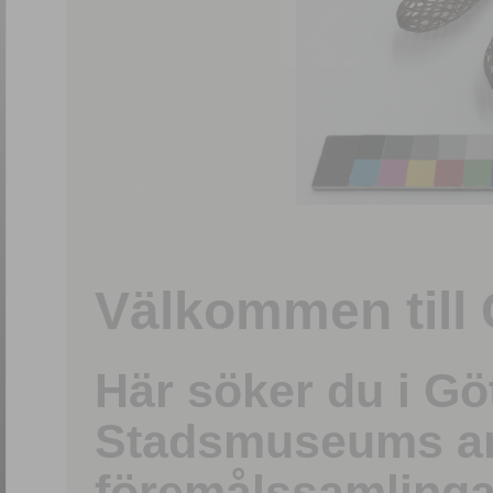
1
/
15
Välkommen till 
Här söker du i G
Stadsmuseums ark
föremålssamlinga