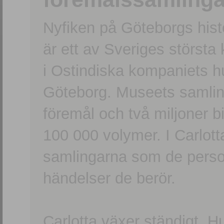
Nyfiken på Göteborgs hi
är ett av Sveriges största
i Ostindiska kompaniets 
Göteborg. Museets samling
föremål och två miljoner b
100 000 volymer. I Carlott
samlingarna som de persone
händelser de berör.
Carlotta växer ständigt. H