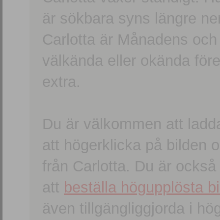
är sökbara syns längre ner
Carlotta är Månadens och
välkända eller okända förem
extra.
Du är välkommen att ladd
att högerklicka på bilden oc
från Carlotta. Du är ocks
att
beställa högupplösta bi
även tillgängliggjorda i h