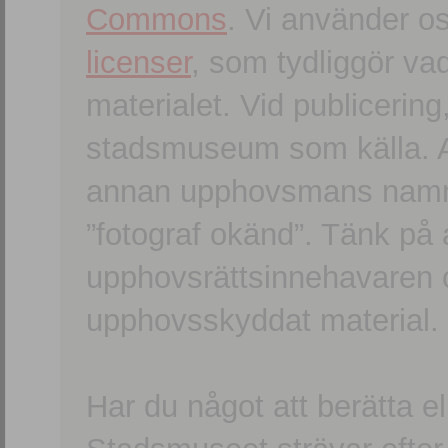
Commons
. Vi använder o
licenser
, som tydliggör va
materialet. Vid publicerin
stadsmuseum som källa. An
annan upphovsmans namn o
”fotograf okänd”. Tänk på a
upphovsrättsinnehavaren 
upphovsskyddat material.
Har du något att berätta e