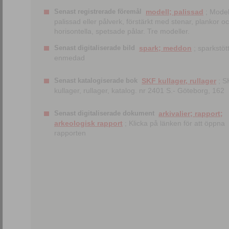
Senast registrerade föremål
modell; palissad
; Model
palissad eller pålverk, förstärkt med stenar, plankor o
horisontella, spetsade pålar. Tre modeller.
Senast digitaliserade bild
spark; meddon
; sparkstött
enmedad
Senast katalogiserade bok
SKF kullager, rullager
; S
kullager, rullager, katalog. nr 2401 S.- Göteborg, 162
Senast digitaliserade dokument
arkivalier; rapport;
arkeologisk rapport
; Klicka på länken för att öppna
rapporten