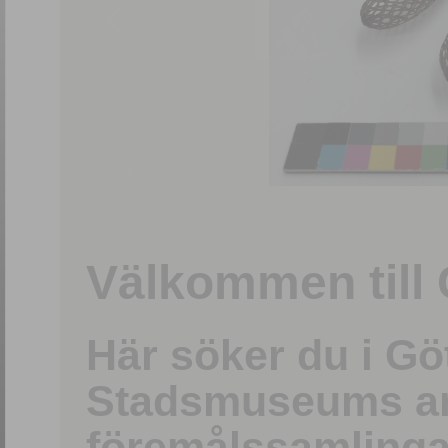
1
/
15
Välkommen till 
Här söker du i G
Stadsmuseums ark
föremålssamlinga