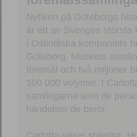
Nyfiken på Göteborgs hi
är ett av Sveriges största
i Ostindiska kompaniets 
Göteborg. Museets samling
föremål och två miljoner b
100 000 volymer. I Carlott
samlingarna som de persone
händelser de berör.
Carlotta växer ständigt. H