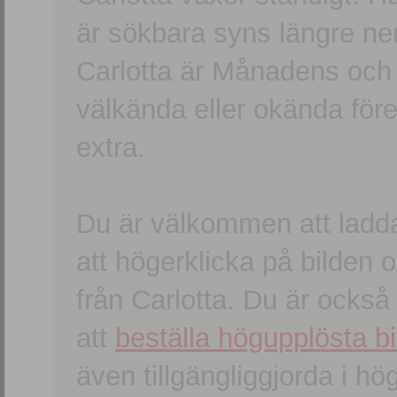
är sökbara syns längre ner
Carlotta är Månadens och
välkända eller okända förem
extra.
Du är välkommen att ladd
att högerklicka på bilden oc
från Carlotta. Du är ocks
att
beställa högupplösta bi
även tillgängliggjorda i h