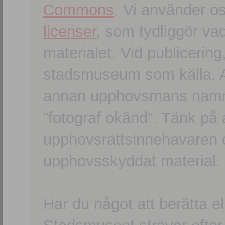
Commons
. Vi använder o
licenser
, som tydliggör va
materialet. Vid publicerin
stadsmuseum som källa. An
annan upphovsmans namn o
”fotograf okänd”. Tänk på a
upphovsrättsinnehavaren 
upphovsskyddat material.
Har du något att berätta e