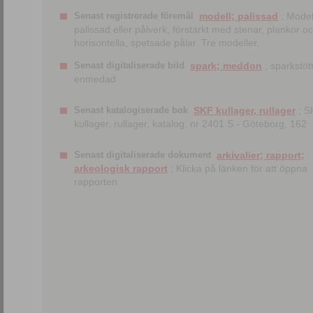
Senast registrerade föremål
modell; palissad
; Model
palissad eller pålverk, förstärkt med stenar, plankor o
horisontella, spetsade pålar. Tre modeller.
Senast digitaliserade bild
spark; meddon
; sparkstött
enmedad
Senast katalogiserade bok
SKF kullager, rullager
; S
kullager, rullager, katalog. nr 2401 S.- Göteborg, 162
Senast digitaliserade dokument
arkivalier; rapport;
arkeologisk rapport
; Klicka på länken för att öppna
rapporten