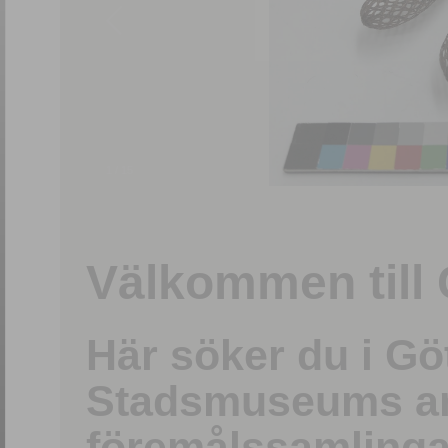
1
/
15
Välkommen till 
Här söker du i G
Stadsmuseums ark
föremålssamlinga