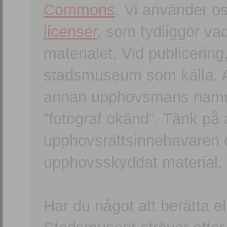
Commons
. Vi använder o
licenser
, som tydliggör va
materialet. Vid publicerin
stadsmuseum som källa. An
annan upphovsmans namn o
”fotograf okänd”. Tänk på a
upphovsrättsinnehavaren 
upphovsskyddat material.
Har du något att berätta e