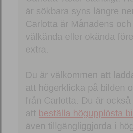
är sökbara syns längre ner
Carlotta är Månadens och
välkända eller okända förem
extra.
Du är välkommen att ladd
att högerklicka på bilden oc
från Carlotta. Du är ocks
att
beställa högupplösta bi
även tillgängliggjorda i h