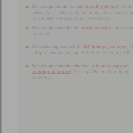
Senast registrerade föremål
modell; palissad
; Model
palissad eller pålverk, förstärkt med stenar, plankor o
horisontella, spetsade pålar. Tre modeller.
Senast digitaliserade bild
spark; meddon
; sparkstött
enmedad
Senast katalogiserade bok
SKF kullager, rullager
; S
kullager, rullager, katalog. nr 2401 S.- Göteborg, 162
Senast digitaliserade dokument
arkivalier; rapport;
arkeologisk rapport
; Klicka på länken för att öppna
rapporten