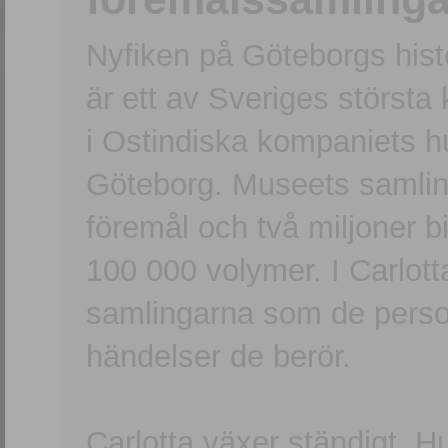
Nyfiken på Göteborgs hi
är ett av Sveriges största
i Ostindiska kompaniets 
Göteborg. Museets samling
föremål och två miljoner b
100 000 volymer. I Carlott
samlingarna som de persone
händelser de berör.
Carlotta växer ständigt. H