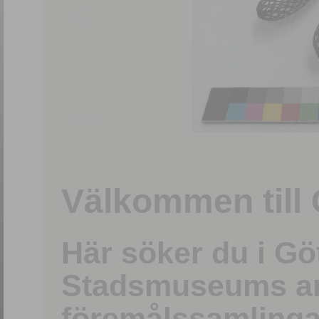
1
/
15
Välkommen till 
Här söker du i G
Stadsmuseums ark
föremålssamlinga