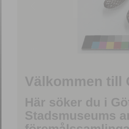
1
/
15
Välkommen till 
Här söker du i G
Stadsmuseums ark
föremålssamlinga