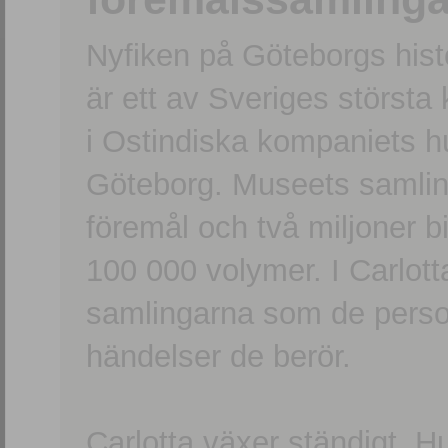
Nyfiken på Göteborgs hi
är ett av Sveriges största
i Ostindiska kompaniets 
Göteborg. Museets samling
föremål och två miljoner b
100 000 volymer. I Carlott
samlingarna som de persone
händelser de berör.
Carlotta växer ständigt. H