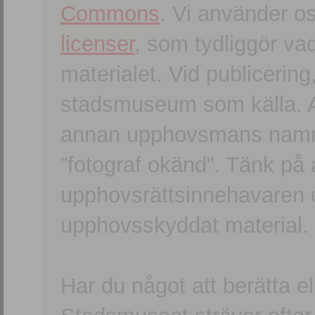
Commons
. Vi använder o
licenser
, som tydliggör va
materialet. Vid publicerin
stadsmuseum som källa. An
annan upphovsmans namn o
”fotograf okänd”. Tänk på a
upphovsrättsinnehavaren 
upphovsskyddat material.
Har du något att berätta e