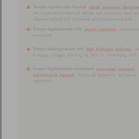
Senast registrerade föremål
släde; meddon; åksläd
trä; kupémodell med två dörrar; två sittplatser inuti; en
ståplats framtill och en baktill; grönmålad med gula ...
Senast digitaliserade bild
spark; meddon
; sparkstött
enmedad
Senast katalogiserade bok
SKF kullager, rullager
; S
kullager, rullager, katalog. nr 2401 S.- Göteborg, 162
Senast digitaliserade dokument
arkivalier; rapport;
arkeologisk rapport
; Klicka på länken för att öppna
rapporten