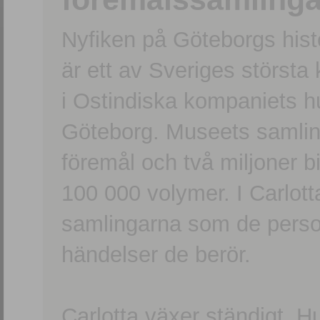
Nyfiken på Göteborgs hi
är ett av Sveriges största
i Ostindiska kompaniets 
Göteborg. Museets samling
föremål och två miljoner b
100 000 volymer. I Carlott
samlingarna som de persone
händelser de berör.
Carlotta växer ständigt. H