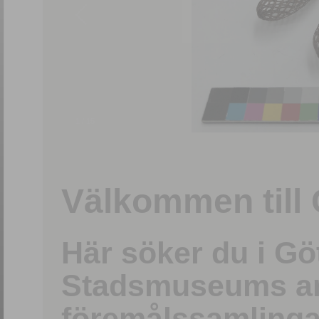
1
/
15
Välkommen till 
Här söker du i G
Stadsmuseums ark
föremålssamlinga