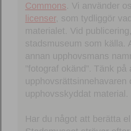
Commons
. Vi använder o
licenser
, som tydliggör va
materialet. Vid publicerin
stadsmuseum som källa. An
annan upphovsmans namn o
”fotograf okänd”. Tänk på a
upphovsrättsinnehavaren 
upphovsskyddat material.
Har du något att berätta e