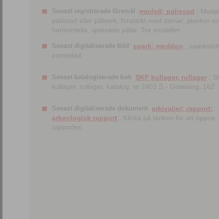
Senast registrerade föremål
modell; palissad
; Model
palissad eller pålverk, förstärkt med stenar, plankor o
horisontella, spetsade pålar. Tre modeller.
Senast digitaliserade bild
spark; meddon
; sparkstött
enmedad
Senast katalogiserade bok
SKF kullager, rullager
; S
kullager, rullager, katalog. nr 2401 S.- Göteborg, 162
Senast digitaliserade dokument
arkivalier; rapport;
arkeologisk rapport
; Klicka på länken för att öppna
rapporten