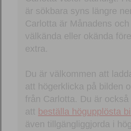
är sökbara syns längre ner
Carlotta är Månadens och
välkända eller okända förem
extra.
Du är välkommen att ladd
att högerklicka på bilden oc
från Carlotta. Du är ocks
att
beställa högupplösta bi
även tillgängliggjorda i h