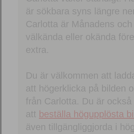
är sökbara syns längre ner
Carlotta är Månadens och
välkända eller okända förem
extra.
Du är välkommen att ladd
att högerklicka på bilden oc
från Carlotta. Du är ocks
att
beställa högupplösta bi
även tillgängliggjorda i h