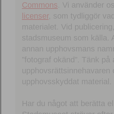
Commons
. Vi använder o
licenser
, som tydliggör va
materialet. Vid publicerin
stadsmuseum som källa. An
annan upphovsmans namn o
”fotograf okänd”. Tänk på a
upphovsrättsinnehavaren 
upphovsskyddat material.
Har du något att berätta e