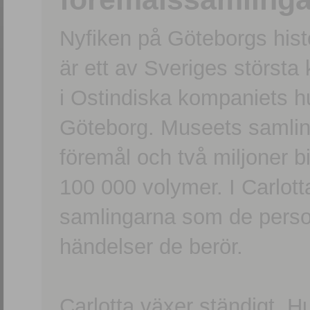
Nyfiken på Göteborgs hi
är ett av Sveriges största
i Ostindiska kompaniets 
Göteborg. Museets samling
föremål och två miljoner b
100 000 volymer. I Carlott
samlingarna som de persone
händelser de berör.
Carlotta växer ständigt. H