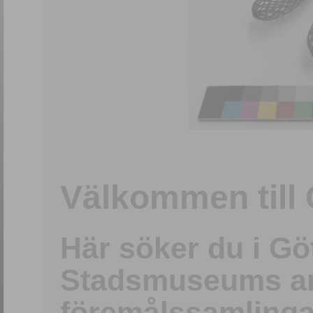
1
/
15
Välkommen till 
Här söker du i G
Stadsmuseums ark
föremålssamlinga