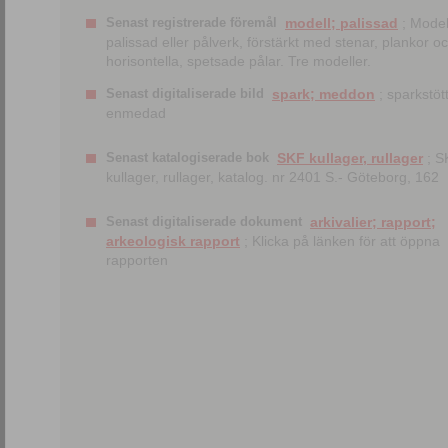
Senast registrerade föremål
modell; palissad
; Model
palissad eller pålverk, förstärkt med stenar, plankor o
horisontella, spetsade pålar. Tre modeller.
Senast digitaliserade bild
spark; meddon
; sparkstött
enmedad
Senast katalogiserade bok
SKF kullager, rullager
; S
kullager, rullager, katalog. nr 2401 S.- Göteborg, 162
Senast digitaliserade dokument
arkivalier; rapport;
arkeologisk rapport
; Klicka på länken för att öppna
rapporten