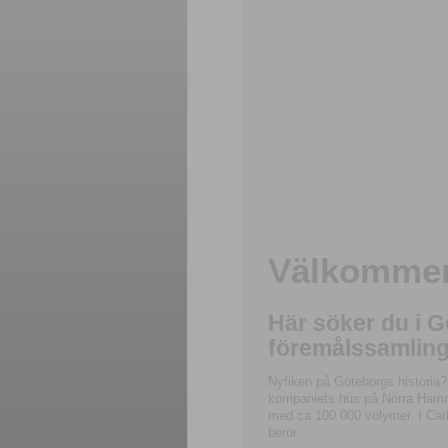
Välkommen 
Här söker du i 
föremålssamling
Nyfiken på Göteborgs historia?
kompaniets hus på Norra Hamnga
med ca 100 000 volymer. I Carl
berör.