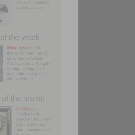
celluloid. Stämplad
patent La Brise.
 of the week
bilder; flytväst
; En
flytväst för barn max 15
kg av märket Sekurit,
ABC-fabrikerna, Kungälv,
Sverige. Orange kulör
med snöre och spänne
och band i midja.
of the month
Hårarbeten
;
Hårarbeten är
smycken, tavlor mm
som utsmyckats
med människohår. I
Sverige, har