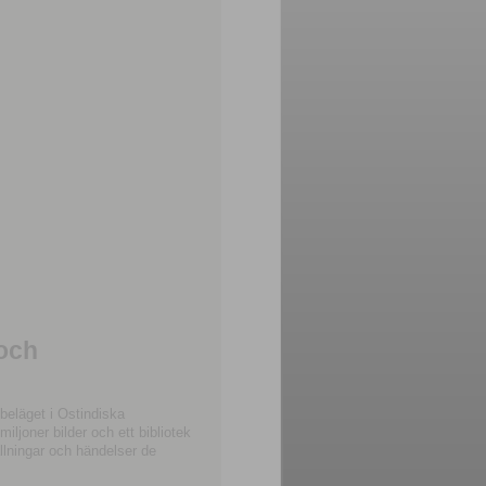
 och
beläget i Ostindiska
joner bilder och ett bibliotek
llningar och händelser de