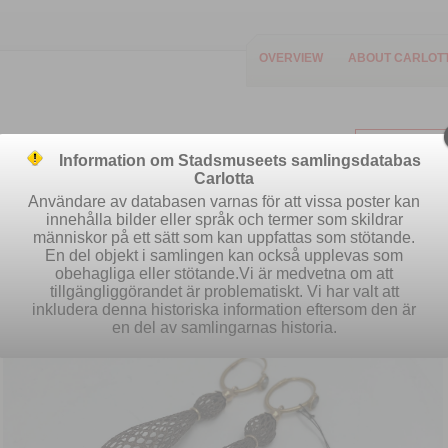
OVERVIEW
ABOUT CARLOT
Information om Stadsmuseets samlingsdatabas
Carlotta
Användare av databasen varnas för att vissa poster kan
innehålla bilder eller språk och termer som skildrar
människor på ett sätt som kan uppfattas som stötande.
Easy search
Advanced search
S
En del objekt i samlingen kan också upplevas som
obehagliga eller stötande.Vi är medvetna om att
tillgängliggörandet är problematiskt. Vi har valt att
inkludera denna historiska information eftersom den är
en del av samlingarnas historia.