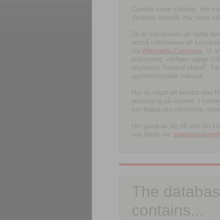
Carlotta växer ständigt. Hur s
Veckans föremål. Här visas välk
Du är välkommen att ladda hem l
också välkommen att kontakta 
via
Wikimedia Commons
. Vi 
publicering, vänligen uppge G
alternativt ”fotograf okänd”. T
upphovsskyddat material.
Har du något att berätta eller 
publicering på internet. I soml
kan hjälpa oss identifiera, nam
Hör gärna av dig till oss! Du k
oss direkt via:
stadsmuseum@ku
The databas
contains...