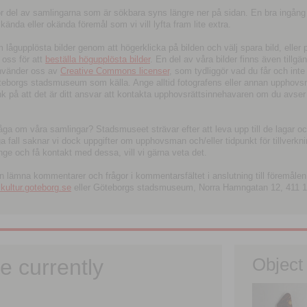
tor del av samlingarna som är sökbara syns längre ner på sidan. En bra ingång
ända eller okända föremål som vi vill lyfta fram lite extra.
ågupplösta bilder genom att högerklicka på bilden och välj spara bild, eller pdf
oss för att
beställa högupplösta bilder
. En del av våra bilder finns även tillgä
använder oss av
Creative Commons licenser
, som tydliggör vad du får och inte
öteborgs stadsmuseum som källa. Ange alltid fotografens eller annan upphov
änk på att det är ditt ansvar att kontakta upphovsrättsinnehavaren om du avser
fråga om våra samlingar? Stadsmuseet strävar efter att leva upp till de lagar oc
iga fall saknar vi dock uppgifter om upphovsman och/eller tidpunkt för tillverk
nge och få kontakt med dessa, vill vi gärna veta det.
an lämna kommentarer och frågor i kommentarsfältet i anslutning till föremålen 
ltur.goteborg.se
eller Göteborgs stadsmuseum, Norra Hamngatan 12, 411 1
e currently
Object