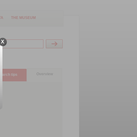
TA
THE MUSEUM
X
Overview
earch tips