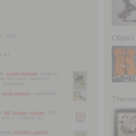
Object
ns
79 545.
2 387.
ål
modell; palissad
; Modell av
tärkt med stenar, plankor och
. Tre modeller.
spark; meddon
; sparkstötting,
Theme 
k
SKF kullager, rullager
; SKF
 nr 2401 S.- Göteborg, 162
kument
arkivalier; rapport;