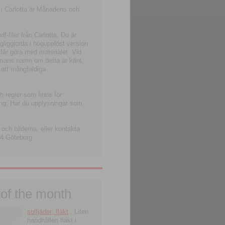
 i Carlotta är Månadens och
-filer från Carlotta. Du är
ngliggjorda i högupplöst version
 får göra med materialet. Vid
smans namn om detta är känt,
 att mångfaldiga
h regler som finns för
ning. Har du upplysningar som
och bilderna, eller kontakta
4 Göteborg.
 of the month
solfjäder; fläkt
; Liten
handhållen fläkt i