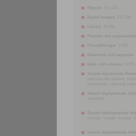
Objects
516 253.
Digital images
275 428.
Library
76 491.
Persons and organisatio
Föreställningar
3 693.
Dokument och rapporter
Gatu- och ortnamn
8 031.
Senast registrerade förem
palissad eller pålverk, förs
horisontella, spetsade pålar
Senast digitaliserade bild
enmedad
Senast katalogiserade bo
kullager, rullager, katalog.
Senast digitaliserade do