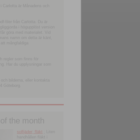
 i Carlotta är Månadens och
-filer från Carlotta. Du är
ngliggjorda i högupplöst version
 får göra med materialet. Vid
smans namn om detta är känt,
 att mångfaldiga
h regler som finns för
ning. Har du upplysningar som
och bilderna, eller kontakta
4 Göteborg.
 of the month
solfjäder; fläkt
; Liten
handhållen fläkt i