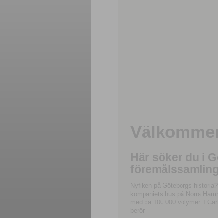
Välkommen 
Här söker du i 
föremålssamling
Nyfiken på Göteborgs historia?
kompaniets hus på Norra Hamnga
med ca 100 000 volymer. I Carl
berör.