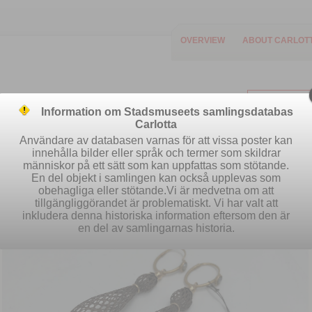
OVERVIEW
ABOUT CARLOT
Information om Stadsmuseets samlingsdatabas
Carlotta
Användare av databasen varnas för att vissa poster kan
innehålla bilder eller språk och termer som skildrar
människor på ett sätt som kan uppfattas som stötande.
Easy search
Advanced search
S
En del objekt i samlingen kan också upplevas som
obehagliga eller stötande.Vi är medvetna om att
tillgängliggörandet är problematiskt. Vi har valt att
inkludera denna historiska information eftersom den är
en del av samlingarnas historia.