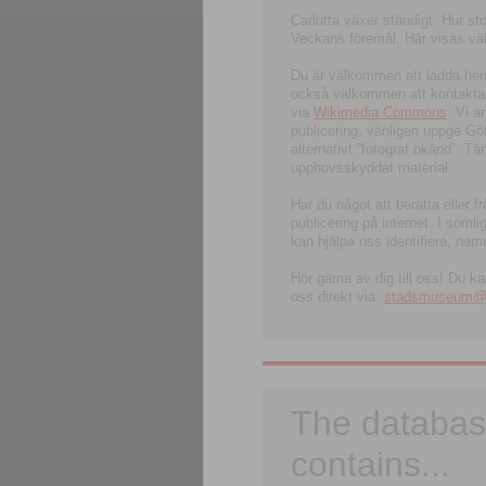
Carlotta växer ständigt. Hur s
Veckans föremål. Här visas välk
Du är välkommen att ladda hem l
också välkommen att kontakta 
via
Wikimedia Commons
. Vi 
publicering, vänligen uppge G
alternativt ”fotograf okänd”. T
upphovsskyddat material.
Har du något att berätta eller 
publicering på internet. I soml
kan hjälpa oss identifiera, nam
Hör gärna av dig till oss! Du k
oss direkt via:
stadsmuseum@ku
The databas
contains...