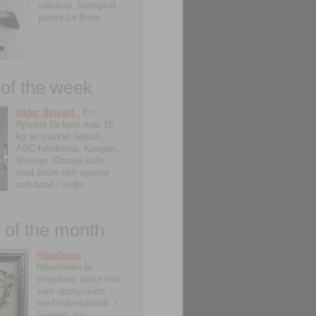
celluloid. Stämplad
patent La Brise.
 of the week
bilder; flytväst
; En
flytväst för barn max 15
kg av märket Sekurit,
ABC-fabrikerna, Kungälv,
Sverige. Orange kulör
med snöre och spänne
och band i midja.
of the month
Hårarbeten
;
Hårarbeten är
smycken, tavlor mm
som utsmyckats
med människohår. I
Sverige, har