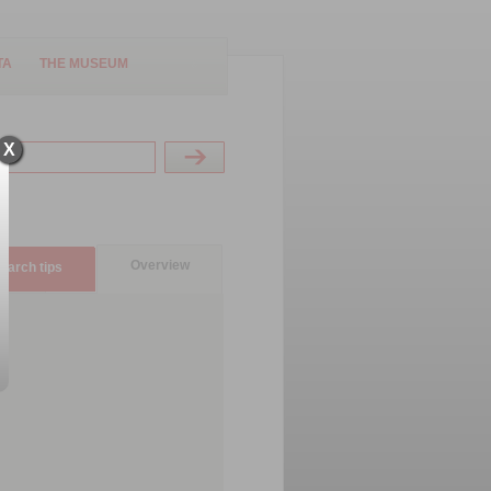
TA
THE MUSEUM
X
Overview
earch tips