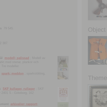
Object
ns
79 545.
2 387.
ål
modell; palissad
; Modell av
tärkt med stenar, plankor och
. Tre modeller.
spark; meddon
; sparkstötting,
Theme 
k
SKF kullager, rullager
; SKF
 nr 2401 S.- Göteborg, 162
kument
arkivalier; rapport;