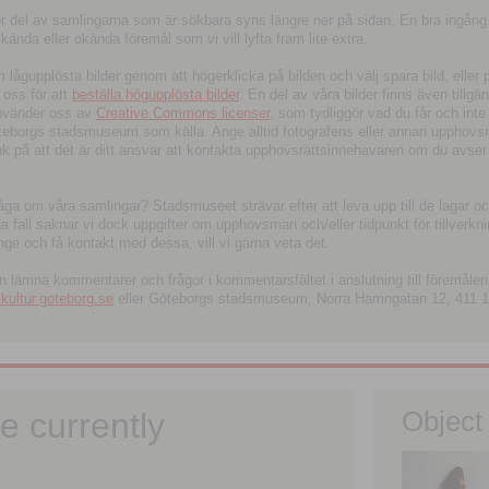
tor del av samlingarna som är sökbara syns längre ner på sidan. En bra ingång
ända eller okända föremål som vi vill lyfta fram lite extra.
ågupplösta bilder genom att högerklicka på bilden och välj spara bild, eller pdf
oss för att
beställa högupplösta bilder
. En del av våra bilder finns även tillgä
använder oss av
Creative Commons licenser
, som tydliggör vad du får och inte
öteborgs stadsmuseum som källa. Ange alltid fotografens eller annan upphov
änk på att det är ditt ansvar att kontakta upphovsrättsinnehavaren om du avser
fråga om våra samlingar? Stadsmuseet strävar efter att leva upp till de lagar oc
iga fall saknar vi dock uppgifter om upphovsman och/eller tidpunkt för tillverk
nge och få kontakt med dessa, vill vi gärna veta det.
an lämna kommentarer och frågor i kommentarsfältet i anslutning till föremålen 
ltur.goteborg.se
eller Göteborgs stadsmuseum, Norra Hamngatan 12, 411 1
e currently
Object