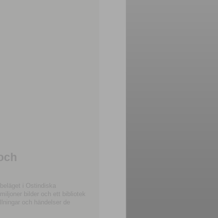
 och
beläget i Ostindiska
joner bilder och ett bibliotek
llningar och händelser de