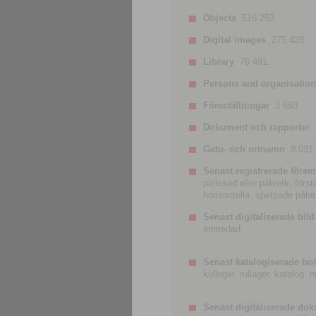
Objects
516 253.
Digital images
275 428.
Library
76 491.
Persons and organisatio
Föreställningar
3 693.
Dokument och rapporter
Gatu- och ortnamn
8 031.
Senast registrerade förem
palissad eller pålverk, förs
horisontella, spetsade pålar
Senast digitaliserade bild
enmedad
Senast katalogiserade bo
kullager, rullager, katalog.
Senast digitaliserade do