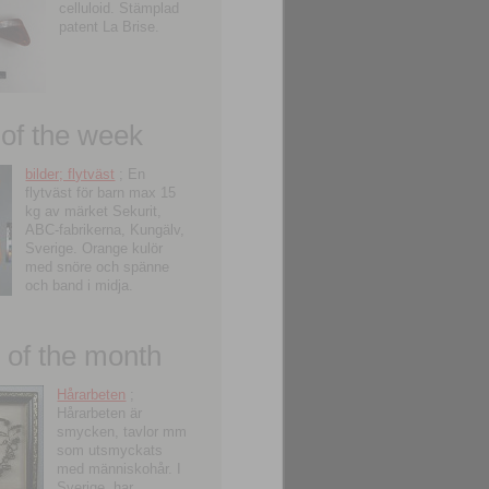
celluloid. Stämplad
patent La Brise.
 of the week
bilder; flytväst
; En
flytväst för barn max 15
kg av märket Sekurit,
ABC-fabrikerna, Kungälv,
Sverige. Orange kulör
med snöre och spänne
och band i midja.
of the month
Hårarbeten
;
Hårarbeten är
smycken, tavlor mm
som utsmyckats
med människohår. I
Sverige, har