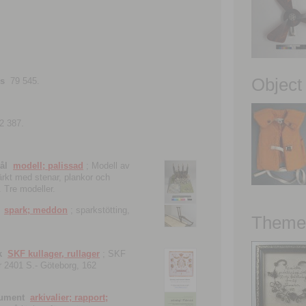
Object
ns
79 545.
2 387.
ål
modell; palissad
; Modell av
tärkt med stenar, plankor och
. Tre modeller.
spark; meddon
; sparkstötting,
Theme 
k
SKF kullager, rullager
; SKF
 nr 2401 S.- Göteborg, 162
kument
arkivalier; rapport;