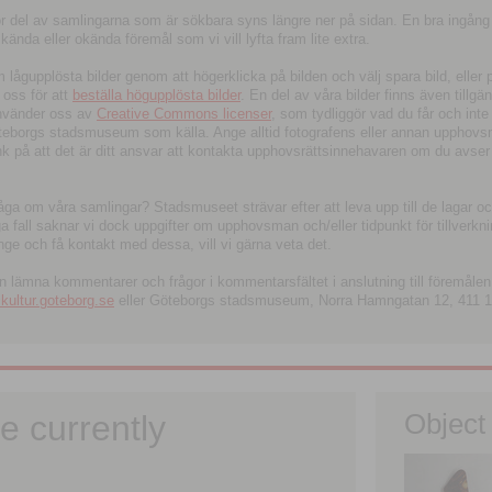
tor del av samlingarna som är sökbara syns längre ner på sidan. En bra ingång
ända eller okända föremål som vi vill lyfta fram lite extra.
ågupplösta bilder genom att högerklicka på bilden och välj spara bild, eller pdf
oss för att
beställa högupplösta bilder
. En del av våra bilder finns även tillgä
använder oss av
Creative Commons licenser
, som tydliggör vad du får och inte
öteborgs stadsmuseum som källa. Ange alltid fotografens eller annan upphov
änk på att det är ditt ansvar att kontakta upphovsrättsinnehavaren om du avser
fråga om våra samlingar? Stadsmuseet strävar efter att leva upp till de lagar oc
iga fall saknar vi dock uppgifter om upphovsman och/eller tidpunkt för tillverk
nge och få kontakt med dessa, vill vi gärna veta det.
an lämna kommentarer och frågor i kommentarsfältet i anslutning till föremålen 
ltur.goteborg.se
eller Göteborgs stadsmuseum, Norra Hamngatan 12, 411 1
e currently
Object