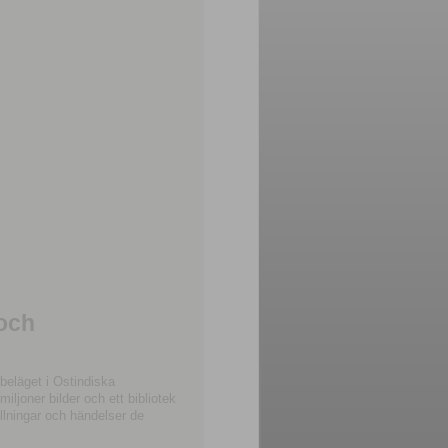
 och
beläget i Ostindiska
joner bilder och ett bibliotek
llningar och händelser de