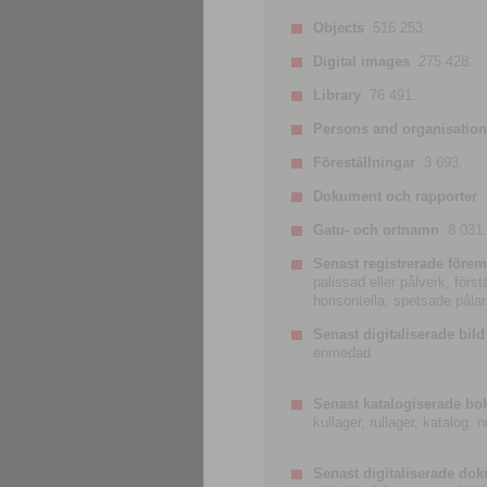
Objects
516 253.
Digital images
275 428.
Library
76 491.
Persons and organisatio
Föreställningar
3 693.
Dokument och rapporter
Gatu- och ortnamn
8 031.
Senast registrerade förem
palissad eller pålverk, förs
horisontella, spetsade pålar
Senast digitaliserade bild
enmedad
Senast katalogiserade bo
kullager, rullager, katalog.
Senast digitaliserade do