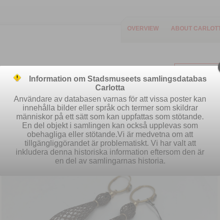
OVERVIEW
ABOUT CARLOT
Information om Stadsmuseets samlingsdatabas
Carlotta
Användare av databasen varnas för att vissa poster kan
innehålla bilder eller språk och termer som skildrar
människor på ett sätt som kan uppfattas som stötande.
Easy search
Advanced search
S
En del objekt i samlingen kan också upplevas som
obehagliga eller stötande.Vi är medvetna om att
tillgängliggörandet är problematiskt. Vi har valt att
inkludera denna historiska information eftersom den är
en del av samlingarnas historia.