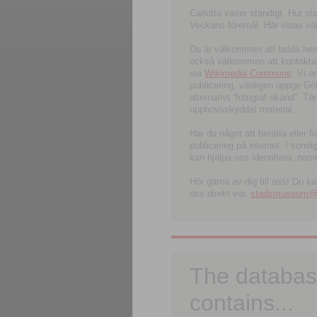
Carlotta växer ständigt. Hur s
Veckans föremål. Här visas välk
Du är välkommen att ladda hem l
också välkommen att kontakta 
via
Wikimedia Commons
. Vi 
publicering, vänligen uppge G
alternativt ”fotograf okänd”. T
upphovsskyddat material.
Har du något att berätta eller 
publicering på internet. I soml
kan hjälpa oss identifiera, nam
Hör gärna av dig till oss! Du k
oss direkt via:
stadsmuseum@ku
The databas
contains...