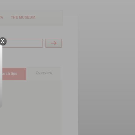
TA
THE MUSEUM
X
Overview
earch tips