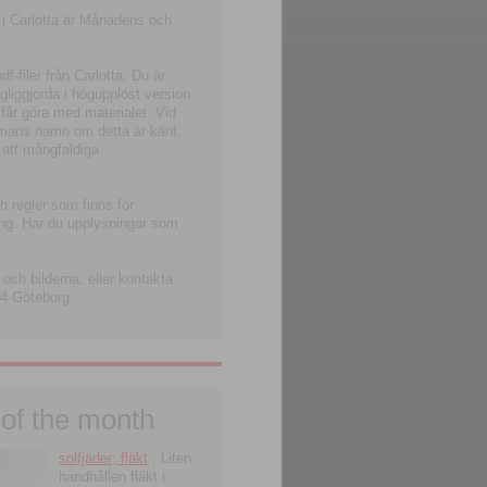
 i Carlotta är Månadens och
-filer från Carlotta. Du är
ngliggjorda i högupplöst version
 får göra med materialet. Vid
smans namn om detta är känt,
 att mångfaldiga
h regler som finns för
ning. Har du upplysningar som
och bilderna, eller kontakta
4 Göteborg.
 of the month
solfjäder; fläkt
; Liten
handhållen fläkt i