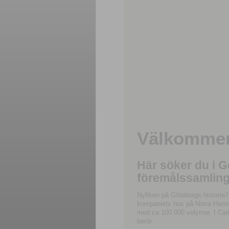
Välkommen 
Här söker du i 
föremålssamling
Nyfiken på Göteborgs historia?
kompaniets hus på Norra Hamnga
med ca 100 000 volymer. I Carl
berör.