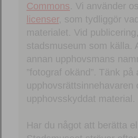
Commons
. Vi använder o
licenser
, som tydliggör va
materialet. Vid publicerin
stadsmuseum som källa. An
annan upphovsmans namn o
”fotograf okänd”. Tänk på a
upphovsrättsinnehavaren 
upphovsskyddat material.
Har du något att berätta e