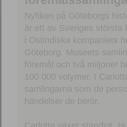
Nyfiken på Göteborgs hi
är ett av Sveriges största
i Ostindiska kompaniets 
Göteborg. Museets samling
föremål och två miljoner b
100 000 volymer. I Carlott
samlingarna som de persone
händelser de berör.
Carlotta växer ständigt. H