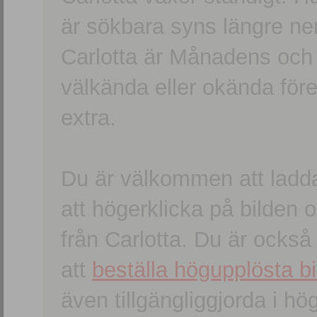
är sökbara syns längre ner
Carlotta är Månadens och
välkända eller okända förem
extra.
Du är välkommen att ladd
att högerklicka på bilden oc
från Carlotta. Du är ocks
att
beställa högupplösta bi
även tillgängliggjorda i h