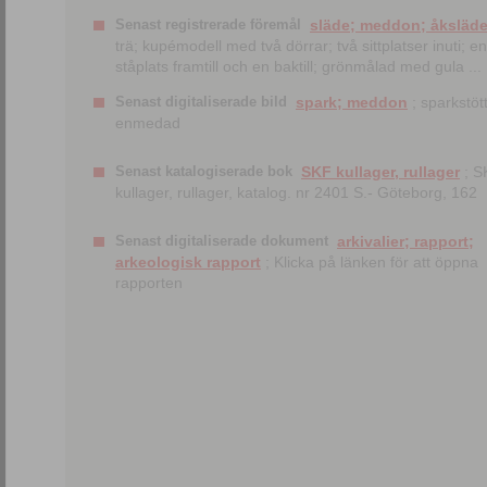
Senast registrerade föremål
släde; meddon; åksläd
trä; kupémodell med två dörrar; två sittplatser inuti; en
ståplats framtill och en baktill; grönmålad med gula ...
Senast digitaliserade bild
spark; meddon
; sparkstött
enmedad
Senast katalogiserade bok
SKF kullager, rullager
; S
kullager, rullager, katalog. nr 2401 S.- Göteborg, 162
Senast digitaliserade dokument
arkivalier; rapport;
arkeologisk rapport
; Klicka på länken för att öppna
rapporten