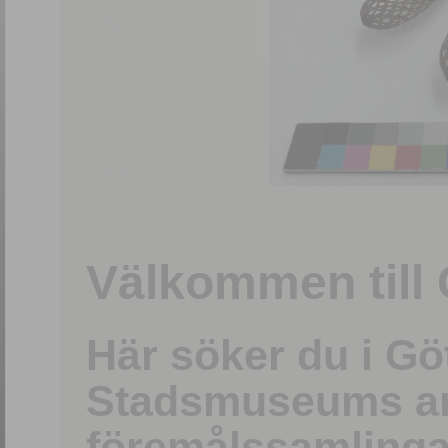
1
/
15
Välkommen till 
Här söker du i G
Stadsmuseums ark
föremålssamlinga