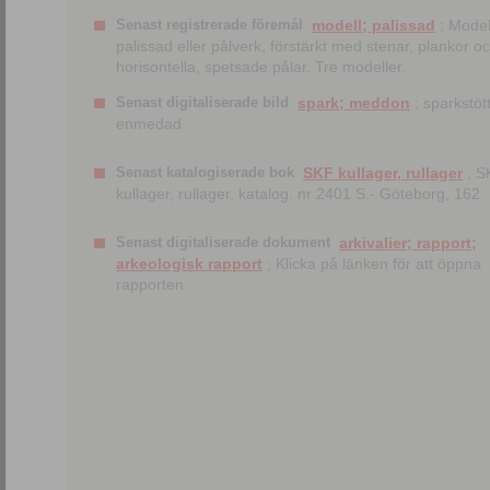
Senast registrerade föremål
modell; palissad
; Model
palissad eller pålverk, förstärkt med stenar, plankor o
horisontella, spetsade pålar. Tre modeller.
Senast digitaliserade bild
spark; meddon
; sparkstött
enmedad
Senast katalogiserade bok
SKF kullager, rullager
; S
kullager, rullager, katalog. nr 2401 S.- Göteborg, 162
Senast digitaliserade dokument
arkivalier; rapport;
arkeologisk rapport
; Klicka på länken för att öppna
rapporten