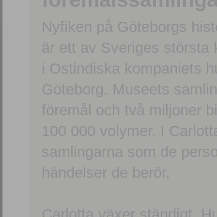
Nyfiken på Göteborgs hi
är ett av Sveriges största
i Ostindiska kompaniets 
Göteborg. Museets samling
föremål och två miljoner b
100 000 volymer. I Carlott
samlingarna som de persone
händelser de berör.
Carlotta växer ständigt. H