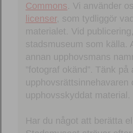
Commons
. Vi använder o
licenser
, som tydliggör va
materialet. Vid publicerin
stadsmuseum som källa. An
annan upphovsmans namn o
”fotograf okänd”. Tänk på a
upphovsrättsinnehavaren 
upphovsskyddat material.
Har du något att berätta e