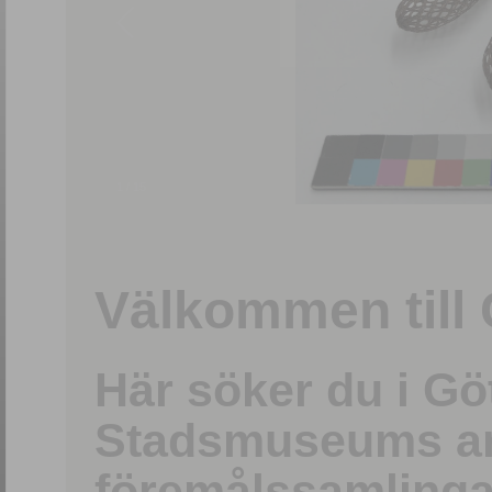
1
/
15
Välkommen till 
Här söker du i G
Stadsmuseums ark
föremålssamlinga