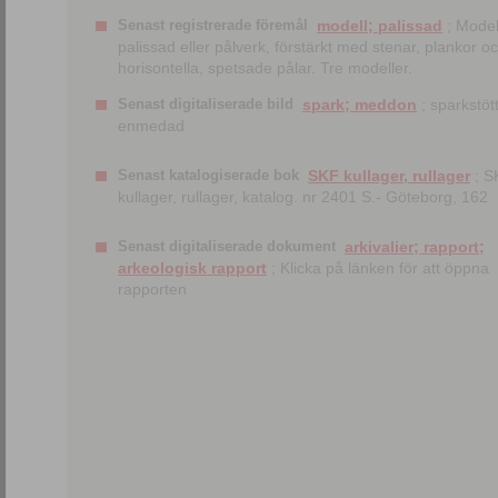
Senast registrerade föremål
modell; palissad
; Model
palissad eller pålverk, förstärkt med stenar, plankor o
horisontella, spetsade pålar. Tre modeller.
Senast digitaliserade bild
spark; meddon
; sparkstött
enmedad
Senast katalogiserade bok
SKF kullager, rullager
; S
kullager, rullager, katalog. nr 2401 S.- Göteborg, 162
Senast digitaliserade dokument
arkivalier; rapport;
arkeologisk rapport
; Klicka på länken för att öppna
rapporten