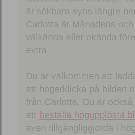
är sökbara syns längre ner
Carlotta är Månadens och
välkända eller okända förem
extra.
Du är välkommen att ladd
att högerklicka på bilden oc
från Carlotta. Du är ocks
att
beställa högupplösta bi
även tillgängliggjorda i h