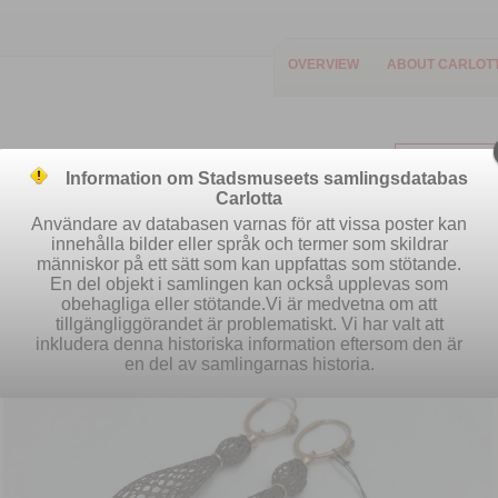
OVERVIEW
ABOUT CARLOT
Information om Stadsmuseets samlingsdatabas
Carlotta
Användare av databasen varnas för att vissa poster kan
innehålla bilder eller språk och termer som skildrar
människor på ett sätt som kan uppfattas som stötande.
Easy search
Advanced search
S
En del objekt i samlingen kan också upplevas som
obehagliga eller stötande.Vi är medvetna om att
tillgängliggörandet är problematiskt. Vi har valt att
inkludera denna historiska information eftersom den är
en del av samlingarnas historia.