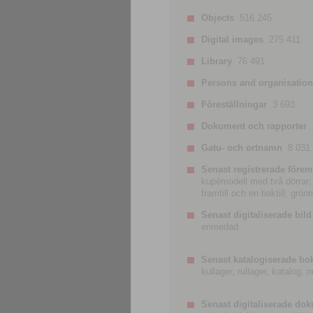
Objects
516 245.
Digital images
275 411.
Library
76 491.
Persons and organisatio
Föreställningar
3 693.
Dokument och rapporter
Gatu- och ortnamn
8 031.
Senast registrerade förem
kupémodell med två dörrar; t
framtill och en baktill; grö
Senast digitaliserade bild
enmedad
Senast katalogiserade bo
kullager, rullager, katalog.
Senast digitaliserade do