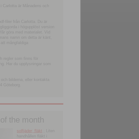
 i Carlotta är Månadens och
-filer från Carlotta. Du är
ngliggjorda i högupplöst version
 får göra med materialet. Vid
smans namn om detta är känt,
 att mångfaldiga
h regler som finns för
ning. Har du upplysningar som
och bilderna, eller kontakta
4 Göteborg.
 of the month
solfjäder; fläkt
; Liten
handhållen fläkt i