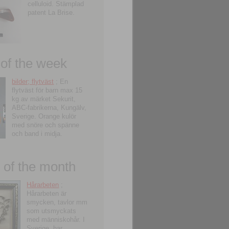
celluloid. Stämplad
patent La Brise.
 of the week
bilder; flytväst
; En
flytväst för barn max 15
kg av märket Sekurit,
ABC-fabrikerna, Kungälv,
Sverige. Orange kulör
med snöre och spänne
och band i midja.
of the month
Hårarbeten
;
Hårarbeten är
smycken, tavlor mm
som utsmyckats
med människohår. I
Sverige, har