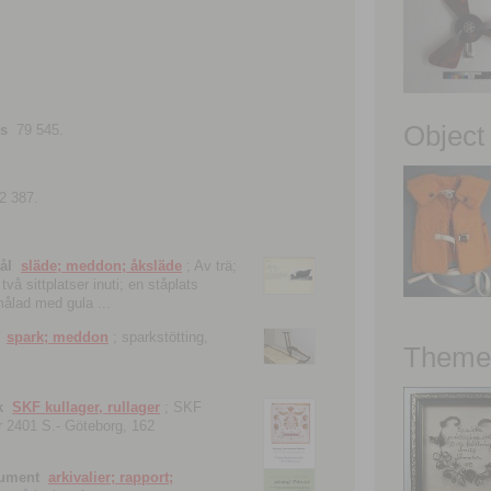
Object
ns
79 545.
2 387.
ål
släde; meddon; åksläde
; Av trä;
vå sittplatser inuti; en ståplats
nmålad med gula ...
spark; meddon
; sparkstötting,
Theme 
k
SKF kullager, rullager
; SKF
 nr 2401 S.- Göteborg, 162
kument
arkivalier; rapport;