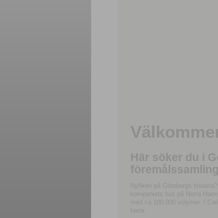
Välkommen 
Här söker du i 
föremålssamling
Nyfiken på Göteborgs historia?
kompaniets hus på Norra Hamnga
med ca 100 000 volymer. I Carl
berör.