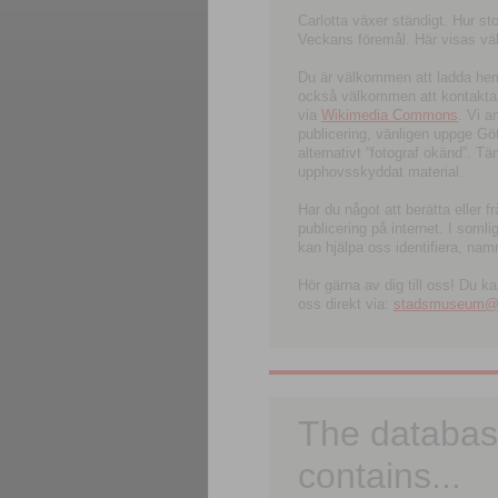
Carlotta växer ständigt. Hur s
Veckans föremål. Här visas välk
Du är välkommen att ladda hem l
också välkommen att kontakta 
via
Wikimedia Commons
. Vi 
publicering, vänligen uppge G
alternativt ”fotograf okänd”. T
upphovsskyddat material.
Har du något att berätta eller 
publicering på internet. I soml
kan hjälpa oss identifiera, nam
Hör gärna av dig till oss! Du k
oss direkt via:
stadsmuseum@ku
The databas
contains...