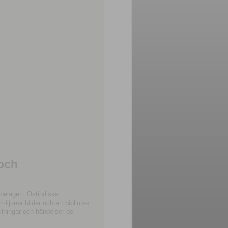
 och
beläget i Ostindiska
joner bilder och ett bibliotek
llningar och händelser de