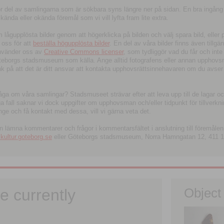
tor del av samlingarna som är sökbara syns längre ner på sidan. En bra ingång
ända eller okända föremål som vi vill lyfta fram lite extra.
ågupplösta bilder genom att högerklicka på bilden och välj spara bild, eller pdf
oss för att
beställa högupplösta bilder
. En del av våra bilder finns även tillgä
använder oss av
Creative Commons licenser
, som tydliggör vad du får och inte
öteborgs stadsmuseum som källa. Ange alltid fotografens eller annan upphov
änk på att det är ditt ansvar att kontakta upphovsrättsinnehavaren om du avser
fråga om våra samlingar? Stadsmuseet strävar efter att leva upp till de lagar oc
iga fall saknar vi dock uppgifter om upphovsman och/eller tidpunkt för tillverk
nge och få kontakt med dessa, vill vi gärna veta det.
an lämna kommentarer och frågor i kommentarsfältet i anslutning till föremålen 
ltur.goteborg.se
eller Göteborgs stadsmuseum, Norra Hamngatan 12, 411 1
e currently
Object