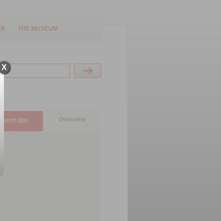
TA
THE MUSEUM
X
Overview
earch tips