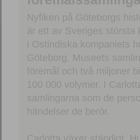
Nyfiken på Göteborgs hi
är ett av Sveriges största
i Ostindiska kompaniets 
Göteborg. Museets samling
föremål och två miljoner b
100 000 volymer. I Carlott
samlingarna som de persone
händelser de berör.
Carlotta växer ständigt. H