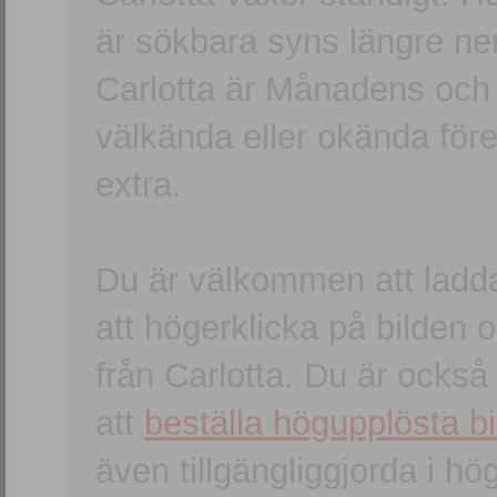
är sökbara syns längre ner
Carlotta är Månadens och
välkända eller okända förem
extra.
Du är välkommen att ladd
att högerklicka på bilden oc
från Carlotta. Du är ocks
att
beställa högupplösta bi
även tillgängliggjorda i h