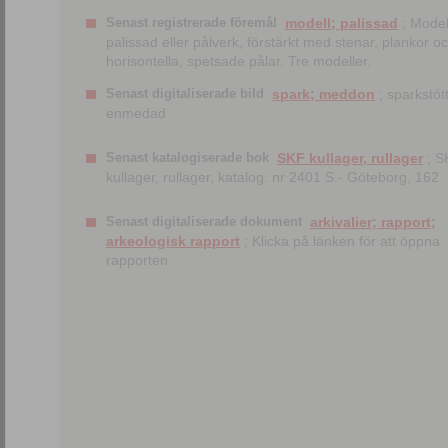
Senast registrerade föremål
modell; palissad
; Model
palissad eller pålverk, förstärkt med stenar, plankor o
horisontella, spetsade pålar. Tre modeller.
Senast digitaliserade bild
spark; meddon
; sparkstött
enmedad
Senast katalogiserade bok
SKF kullager, rullager
; S
kullager, rullager, katalog. nr 2401 S.- Göteborg, 162
Senast digitaliserade dokument
arkivalier; rapport;
arkeologisk rapport
; Klicka på länken för att öppna
rapporten