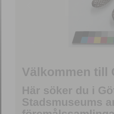
1
/
15
Välkommen till 
Här söker du i G
Stadsmuseums ark
föremålssamlinga