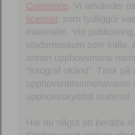
Commons
. Vi använder o
licenser
, som tydliggör va
materialet. Vid publicerin
stadsmuseum som källa. An
annan upphovsmans namn o
”fotograf okänd”. Tänk på a
upphovsrättsinnehavaren 
upphovsskyddat material.
Har du något att berätta e