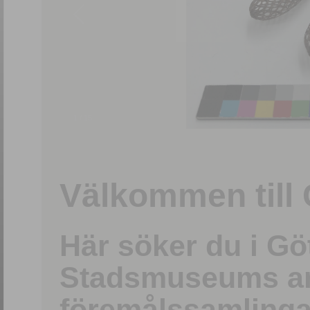
1
/
15
Välkommen till 
Här söker du i G
Stadsmuseums ark
föremålssamlinga