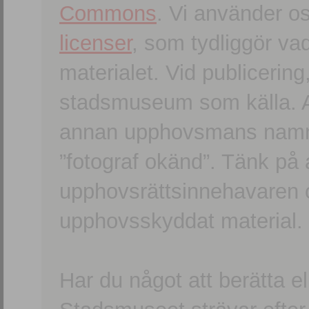
Commons
. Vi använder o
licenser
, som tydliggör va
materialet. Vid publicerin
stadsmuseum som källa. An
annan upphovsmans namn o
”fotograf okänd”. Tänk på a
upphovsrättsinnehavaren 
upphovsskyddat material.
Har du något att berätta e