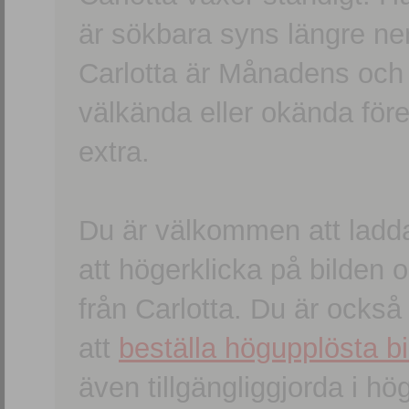
är sökbara syns längre ner
Carlotta är Månadens och
välkända eller okända förem
extra.
Du är välkommen att ladd
att högerklicka på bilden oc
från Carlotta. Du är ocks
att
beställa högupplösta bi
även tillgängliggjorda i h