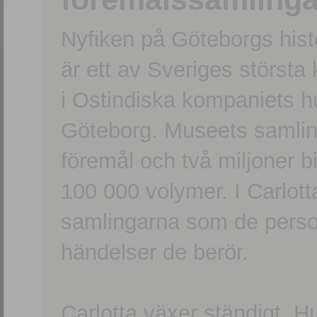
Nyfiken på Göteborgs hi
är ett av Sveriges största
i Ostindiska kompaniets 
Göteborg. Museets samling
föremål och två miljoner b
100 000 volymer. I Carlott
samlingarna som de persone
händelser de berör.
Carlotta växer ständigt. H