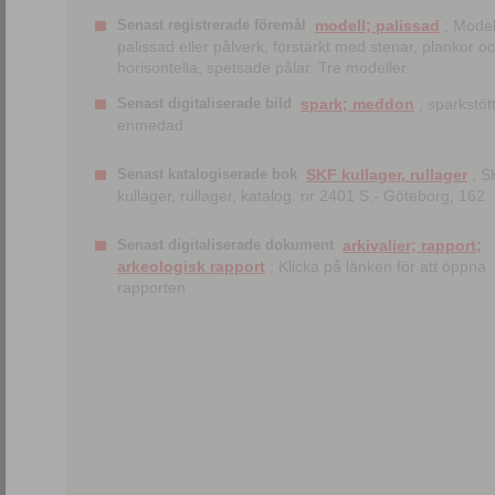
Senast registrerade föremål
modell; palissad
; Model
palissad eller pålverk, förstärkt med stenar, plankor o
horisontella, spetsade pålar. Tre modeller.
Senast digitaliserade bild
spark; meddon
; sparkstött
enmedad
Senast katalogiserade bok
SKF kullager, rullager
; S
kullager, rullager, katalog. nr 2401 S.- Göteborg, 162
Senast digitaliserade dokument
arkivalier; rapport;
arkeologisk rapport
; Klicka på länken för att öppna
rapporten