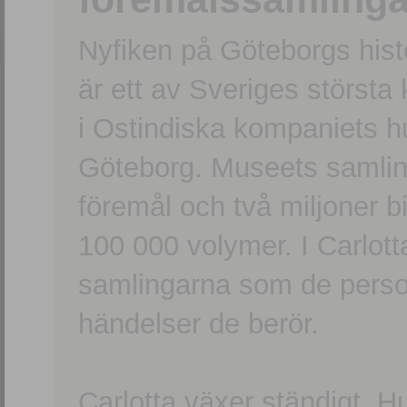
Nyfiken på Göteborgs hi
är ett av Sveriges största
i Ostindiska kompaniets 
Göteborg. Museets samling
föremål och två miljoner b
100 000 volymer. I Carlott
samlingarna som de persone
händelser de berör.
Carlotta växer ständigt. H