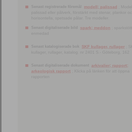
Senast registrerade föremål
modell; palissad
; Model
palissad eller pålverk, förstärkt med stenar, plankor o
horisontella, spetsade pålar. Tre modeller.
Senast digitaliserade bild
spark; meddon
; sparkstött
enmedad
Senast katalogiserade bok
SKF kullager, rullager
; S
kullager, rullager, katalog. nr 2401 S.- Göteborg, 162
Senast digitaliserade dokument
arkivalier; rapport;
arkeologisk rapport
; Klicka på länken för att öppna
rapporten