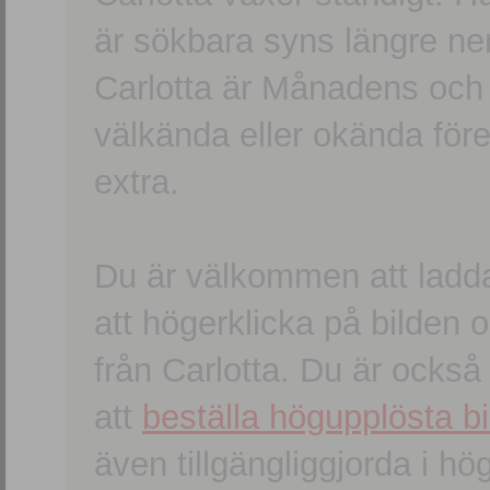
är sökbara syns längre ner
Carlotta är Månadens och
välkända eller okända förem
extra.
Du är välkommen att ladd
att högerklicka på bilden oc
från Carlotta. Du är ocks
att
beställa högupplösta bi
även tillgängliggjorda i h