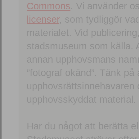
Commons
. Vi använder o
licenser
, som tydliggör va
materialet. Vid publicerin
stadsmuseum som källa. An
annan upphovsmans namn o
”fotograf okänd”. Tänk på a
upphovsrättsinnehavaren 
upphovsskyddat material.
Har du något att berätta e