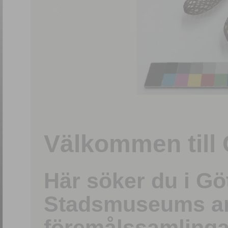
1
/
15
Välkommen till 
Här söker du i G
Stadsmuseums ark
föremålssamlinga