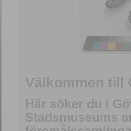
1
/
15
Välkommen till 
Här söker du i G
Stadsmuseums ark
föremålssamlinga