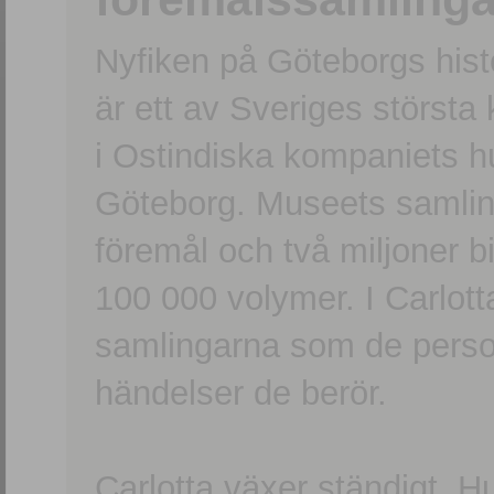
Nyfiken på Göteborgs hi
är ett av Sveriges största
i Ostindiska kompaniets 
Göteborg. Museets samling
föremål och två miljoner b
100 000 volymer. I Carlott
samlingarna som de persone
händelser de berör.
Carlotta växer ständigt. H