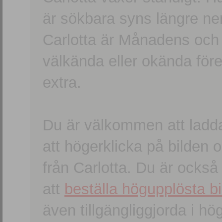
är sökbara syns längre ner
Carlotta är Månadens och
välkända eller okända förem
extra.
Du är välkommen att ladd
att högerklicka på bilden oc
från Carlotta. Du är ocks
att
beställa högupplösta bi
även tillgängliggjorda i h