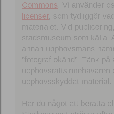
Commons
. Vi använder o
licenser
, som tydliggör va
materialet. Vid publicerin
stadsmuseum som källa. An
annan upphovsmans namn o
”fotograf okänd”. Tänk på a
upphovsrättsinnehavaren 
upphovsskyddat material.
Har du något att berätta e