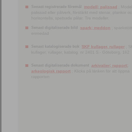
Senast registrerade föremål
modell; palissad
; Model
palissad eller pålverk, förstärkt med stenar, plankor o
horisontella, spetsade pålar. Tre modeller.
Senast digitaliserade bild
spark; meddon
; sparkstött
enmedad
Senast katalogiserade bok
SKF kullager, rullager
; S
kullager, rullager, katalog. nr 2401 S.- Göteborg, 162
Senast digitaliserade dokument
arkivalier; rapport;
arkeologisk rapport
; Klicka på länken för att öppna
rapporten