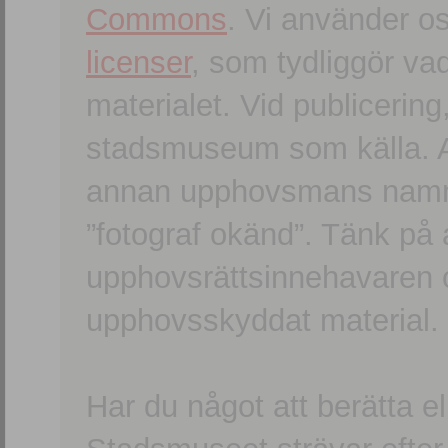
Commons
. Vi använder o
licenser
, som tydliggör va
materialet. Vid publicerin
stadsmuseum som källa. An
annan upphovsmans namn o
”fotograf okänd”. Tänk på a
upphovsrättsinnehavaren 
upphovsskyddat material.
Har du något att berätta e