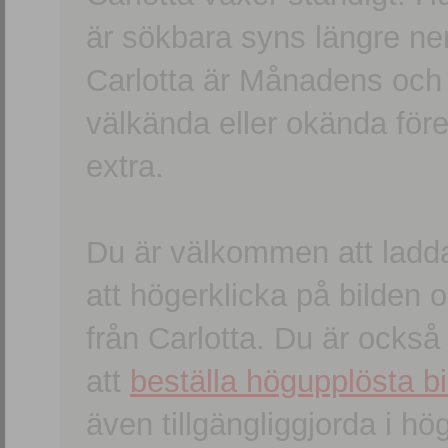
är sökbara syns längre ner
Carlotta är Månadens och
välkända eller okända förem
extra.
Du är välkommen att ladd
att högerklicka på bilden oc
från Carlotta. Du är ocks
att
beställa högupplösta bi
även tillgängliggjorda i h