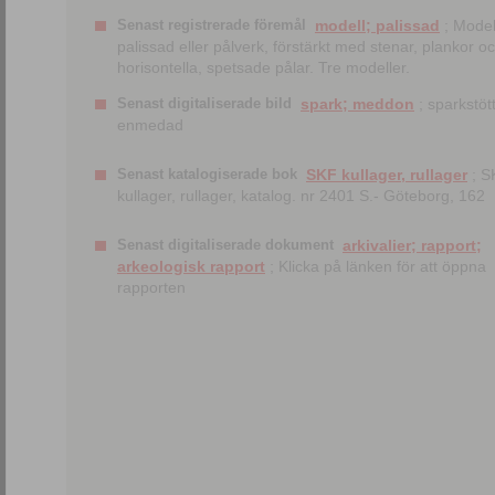
Senast registrerade föremål
modell; palissad
; Model
palissad eller pålverk, förstärkt med stenar, plankor o
horisontella, spetsade pålar. Tre modeller.
Senast digitaliserade bild
spark; meddon
; sparkstött
enmedad
Senast katalogiserade bok
SKF kullager, rullager
; S
kullager, rullager, katalog. nr 2401 S.- Göteborg, 162
Senast digitaliserade dokument
arkivalier; rapport;
arkeologisk rapport
; Klicka på länken för att öppna
rapporten