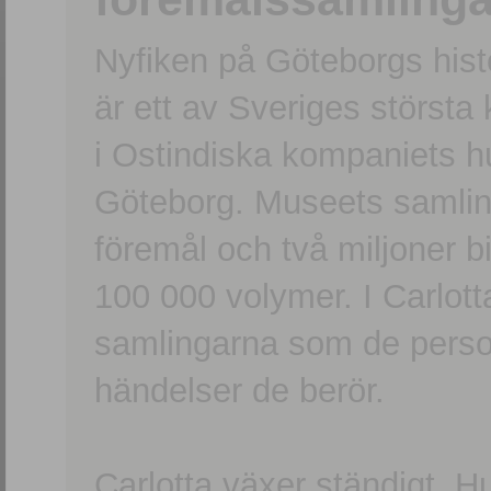
Nyfiken på Göteborgs hi
är ett av Sveriges största
i Ostindiska kompaniets 
Göteborg. Museets samling
föremål och två miljoner b
100 000 volymer. I Carlott
samlingarna som de persone
händelser de berör.
Carlotta växer ständigt. H