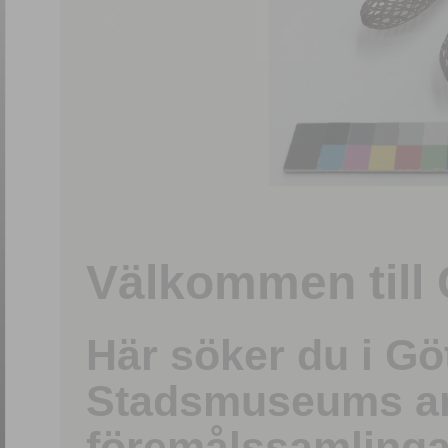
1
/
15
Välkommen till 
Här söker du i G
Stadsmuseums ark
föremålssamlinga