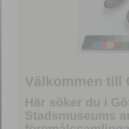
1
/
15
Välkommen till 
Här söker du i G
Stadsmuseums ark
föremålssamlinga