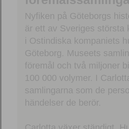
Nyfiken på Göteborgs hi
är ett av Sveriges största
i Ostindiska kompaniets 
Göteborg. Museets samling
föremål och två miljoner b
100 000 volymer. I Carlott
samlingarna som de persone
händelser de berör.
Carlotta växer ständigt. H