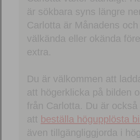
är sökbara syns längre ner
Carlotta är Månadens och
välkända eller okända förem
extra.
Du är välkommen att ladd
att högerklicka på bilden oc
från Carlotta. Du är ocks
att
beställa högupplösta bi
även tillgängliggjorda i h