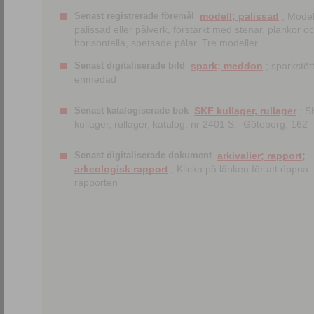
Senast registrerade föremål
modell; palissad
; Model
palissad eller pålverk, förstärkt med stenar, plankor o
horisontella, spetsade pålar. Tre modeller.
Senast digitaliserade bild
spark; meddon
; sparkstött
enmedad
Senast katalogiserade bok
SKF kullager, rullager
; S
kullager, rullager, katalog. nr 2401 S.- Göteborg, 162
Senast digitaliserade dokument
arkivalier; rapport;
arkeologisk rapport
; Klicka på länken för att öppna
rapporten