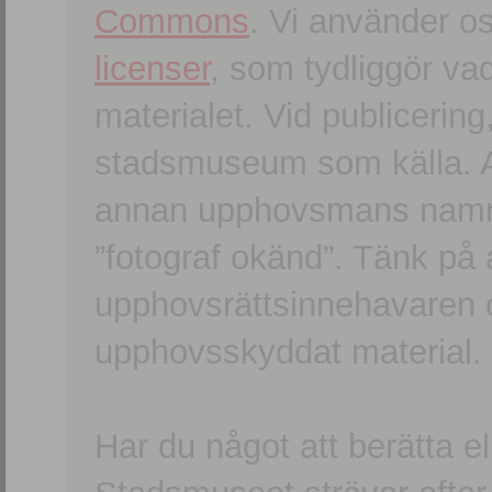
Commons
. Vi använder o
licenser
, som tydliggör va
materialet. Vid publicerin
stadsmuseum som källa. An
annan upphovsmans namn o
”fotograf okänd”. Tänk på a
upphovsrättsinnehavaren 
upphovsskyddat material.
Har du något att berätta e