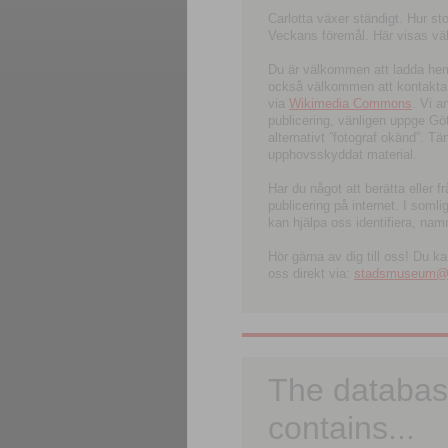
Carlotta växer ständigt. Hur s
Veckans föremål. Här visas välk
Du är välkommen att ladda hem l
också välkommen att kontakta 
via
Wikimedia Commons
. Vi 
publicering, vänligen uppge G
alternativt ”fotograf okänd”. T
upphovsskyddat material.
Har du något att berätta eller 
publicering på internet. I soml
kan hjälpa oss identifiera, nam
Hör gärna av dig till oss! Du k
oss direkt via:
stadsmuseum@ku
The databas
contains...