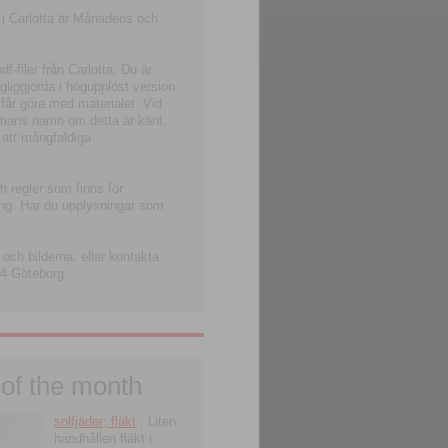
 i Carlotta är Månadens och
-filer från Carlotta. Du är
ngliggjorda i högupplöst version
 får göra med materialet. Vid
smans namn om detta är känt,
 att mångfaldiga
h regler som finns för
ning. Har du upplysningar som
och bilderna, eller kontakta
4 Göteborg.
 of the month
solfjäder; fläkt
; Liten
handhållen fläkt i