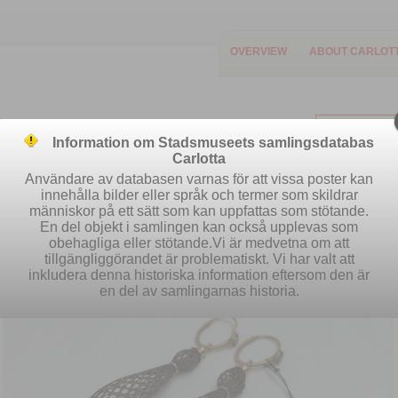
OVERVIEW
ABOUT CARLOT
Information om Stadsmuseets samlingsdatabas
Carlotta
Användare av databasen varnas för att vissa poster kan
innehålla bilder eller språk och termer som skildrar
människor på ett sätt som kan uppfattas som stötande.
Easy search
Advanced search
S
En del objekt i samlingen kan också upplevas som
obehagliga eller stötande.Vi är medvetna om att
tillgängliggörandet är problematiskt. Vi har valt att
inkludera denna historiska information eftersom den är
en del av samlingarnas historia.