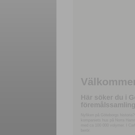
Välkommen 
Här söker du i 
föremålssamling
Nyfiken på Göteborgs historia?
kompaniets hus på Norra Hamnga
med ca 100 000 volymer. I Carl
berör.