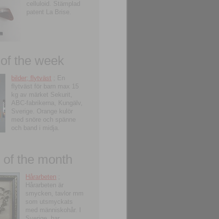
celluloid. Stämplad
patent La Brise.
 of the week
bilder; flytväst
; En
flytväst för barn max 15
kg av märket Sekurit,
ABC-fabrikerna, Kungälv,
Sverige. Orange kulör
med snöre och spänne
och band i midja.
of the month
Hårarbeten
;
Hårarbeten är
smycken, tavlor mm
som utsmyckats
med människohår. I
Sverige, har