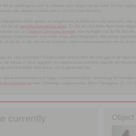
tor del av samlingarna som är sökbara syns längre ner på sidan. En bra ingång
ända eller okända föremål som vi vill lyfta fram lite extra.
ågupplösta bilder genom att högerklicka på bilden och välj spara bild, eller pdf
oss för att
beställa högupplösta bilder
. En del av våra bilder finns även tillgä
använder oss av
Creative Commons licenser
, som tydliggör vad du får och inte
öteborgs stadsmuseum som källa. Ange alltid fotografens eller annan upphov
änk på att det är ditt ansvar att kontakta upphovsrättsinnehavaren om du avser
fråga om våra samlingar? Stadsmuseet strävar efter att leva upp till de lagar oc
iga fall saknar vi dock uppgifter om upphovsman och/eller tidpunkt för tillverk
nge och få kontakt med dessa, vill vi gärna veta det.
an lämna kommentarer och frågor i kommentarsfältet i anslutning till föremålen 
ltur.goteborg.se
eller Göteborgs stadsmuseum, Norra Hamngatan 12, 411 1
e currently
Object