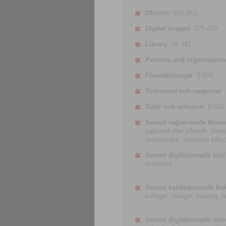
Objects
516 253.
Digital images
275 428.
Library
76 491.
Persons and organisatio
Föreställningar
3 693.
Dokument och rapporter
Gatu- och ortnamn
8 031.
Senast registrerade förem
palissad eller pålverk, förs
horisontella, spetsade pålar
Senast digitaliserade bild
enmedad
Senast katalogiserade bo
kullager, rullager, katalog.
Senast digitaliserade do