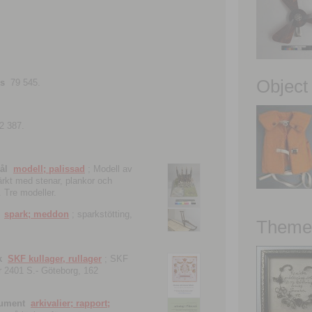
Object
ns
79 545.
2 387.
ål
modell; palissad
; Modell av
tärkt med stenar, plankor och
. Tre modeller.
spark; meddon
; sparkstötting,
Theme 
k
SKF kullager, rullager
; SKF
 nr 2401 S.- Göteborg, 162
kument
arkivalier; rapport;