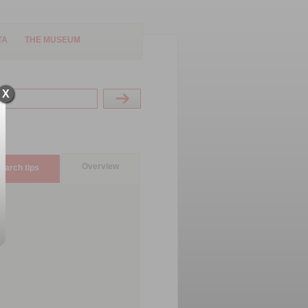
TA
THE MUSEUM
X
Overview
earch tips