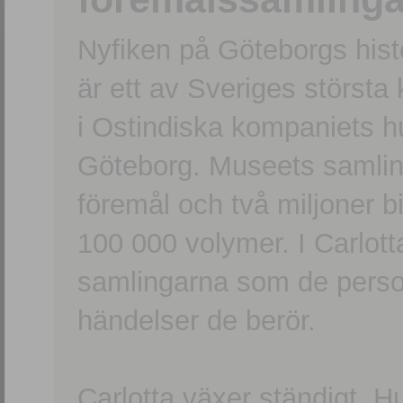
Nyfiken på Göteborgs hi
är ett av Sveriges största
i Ostindiska kompaniets 
Göteborg. Museets samling
föremål och två miljoner b
100 000 volymer. I Carlott
samlingarna som de persone
händelser de berör.
Carlotta växer ständigt. H