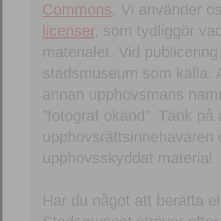
Commons
. Vi använder o
licenser
, som tydliggör va
materialet. Vid publicerin
stadsmuseum som källa. An
annan upphovsmans namn o
”fotograf okänd”. Tänk på a
upphovsrättsinnehavaren 
upphovsskyddat material.
Har du något att berätta e