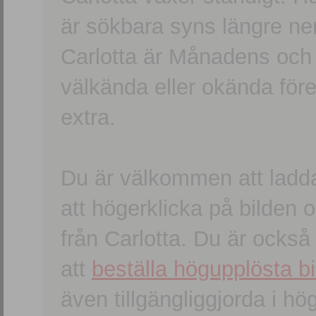
är sökbara syns längre ner
Carlotta är Månadens och
välkända eller okända förem
extra.
Du är välkommen att ladd
att högerklicka på bilden oc
från Carlotta. Du är ocks
att
beställa högupplösta bi
även tillgängliggjorda i h