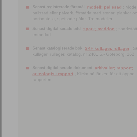
Senast registrerade föremål
modell; palissad
; Model
palissad eller pålverk, förstärkt med stenar, plankor o
horisontella, spetsade pålar. Tre modeller.
Senast digitaliserade bild
spark; meddon
; sparkstött
enmedad
Senast katalogiserade bok
SKF kullager, rullager
; S
kullager, rullager, katalog. nr 2401 S.- Göteborg, 162
Senast digitaliserade dokument
arkivalier; rapport;
arkeologisk rapport
; Klicka på länken för att öppna
rapporten