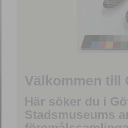
1
/
15
Välkommen till 
Här söker du i G
Stadsmuseums ark
föremålssamlinga