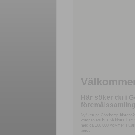
Välkommen 
Här söker du i 
föremålssamling
Nyfiken på Göteborgs historia?
kompaniets hus på Norra Hamnga
med ca 100 000 volymer. I Carl
berör.