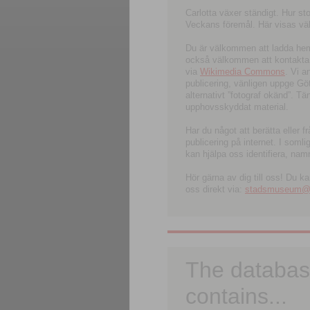
Carlotta växer ständigt. Hur s
Veckans föremål. Här visas välk
Du är välkommen att ladda hem l
också välkommen att kontakta 
via
Wikimedia Commons
. Vi 
publicering, vänligen uppge G
alternativt ”fotograf okänd”. T
upphovsskyddat material.
Har du något att berätta eller 
publicering på internet. I soml
kan hjälpa oss identifiera, nam
Hör gärna av dig till oss! Du k
oss direkt via:
stadsmuseum@ku
The databas
contains...