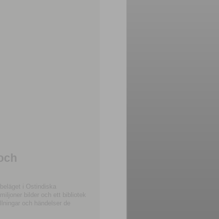
 och
beläget i Ostindiska
joner bilder och ett bibliotek
llningar och händelser de