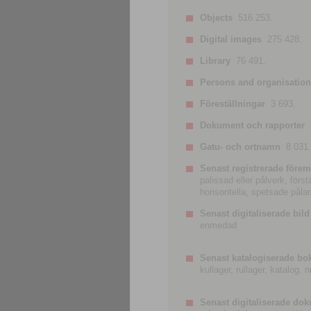
Objects
516 253.
Digital images
275 428.
Library
76 491.
Persons and organisatio
Föreställningar
3 693.
Dokument och rapporter
Gatu- och ortnamn
8 031.
Senast registrerade förem
palissad eller pålverk, förs
horisontella, spetsade pålar
Senast digitaliserade bild
enmedad
Senast katalogiserade bo
kullager, rullager, katalog.
Senast digitaliserade do