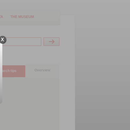
TA
THE MUSEUM
X
Overview
earch tips