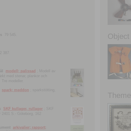
Object
ns
79 545.
2 387.
ål
modell; palissad
; Modell av
tärkt med stenar, plankor och
. Tre modeller.
spark; meddon
; sparkstötting,
Theme 
k
SKF kullager, rullager
; SKF
 nr 2401 S.- Göteborg, 162
kument
arkivalier; rapport;