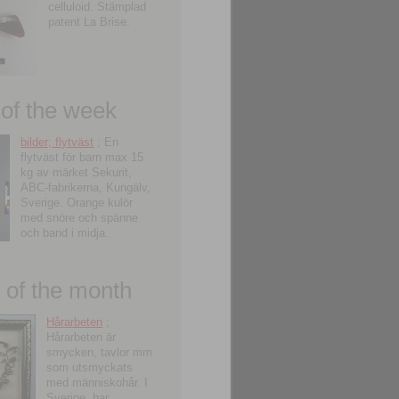
celluloid. Stämplad
patent La Brise.
 of the week
bilder; flytväst
; En
flytväst för barn max 15
kg av märket Sekurit,
ABC-fabrikerna, Kungälv,
Sverige. Orange kulör
med snöre och spänne
och band i midja.
of the month
Hårarbeten
;
Hårarbeten är
smycken, tavlor mm
som utsmyckats
med människohår. I
Sverige, har