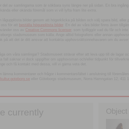
tor del av samlingarna som är sökbara syns längre ner på sidan. En bra ingång
ända eller okända föremål som vi vill lyfta fram lite extra.
ågupplösta bilder genom att högerklicka på bilden och välj spara bild, eller pdf
oss för att
beställa högupplösta bilder
. En del av våra bilder finns även tillgä
använder oss av
Creative Commons licenser
, som tydliggör vad du får och inte
öteborgs stadsmuseum som källa. Ange alltid fotografens eller annan upphov
änk på att det är ditt ansvar att kontakta upphovsrättsinnehavaren om du avser
fråga om våra samlingar? Stadsmuseet strävar efter att leva upp till de lagar oc
iga fall saknar vi dock uppgifter om upphovsman och/eller tidpunkt för tillverk
nge och få kontakt med dessa, vill vi gärna veta det.
an lämna kommentarer och frågor i kommentarsfältet i anslutning till föremålen 
ltur.goteborg.se
eller Göteborgs stadsmuseum, Norra Hamngatan 12, 411 1
e currently
Object