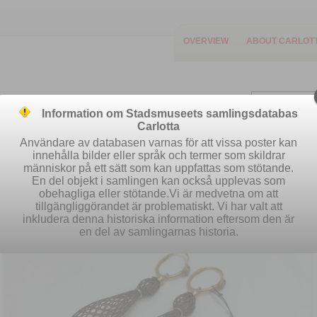
OVERVIEW
ABOUT CARLOT
Information om Stadsmuseets samlingsdatabas
Carlotta
Användare av databasen varnas för att vissa poster kan
innehålla bilder eller språk och termer som skildrar
människor på ett sätt som kan uppfattas som stötande.
Easy search
Advanced search
S
En del objekt i samlingen kan också upplevas som
obehagliga eller stötande.Vi är medvetna om att
tillgängliggörandet är problematiskt. Vi har valt att
inkludera denna historiska information eftersom den är
en del av samlingarnas historia.