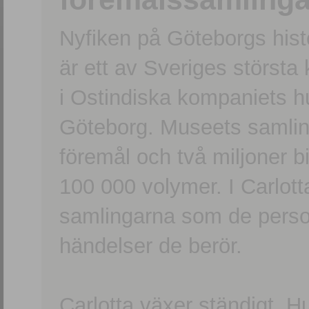
Nyfiken på Göteborgs hi
är ett av Sveriges största
i Ostindiska kompaniets 
Göteborg. Museets samling
föremål och två miljoner b
100 000 volymer. I Carlott
samlingarna som de persone
händelser de berör.
Carlotta växer ständigt. H