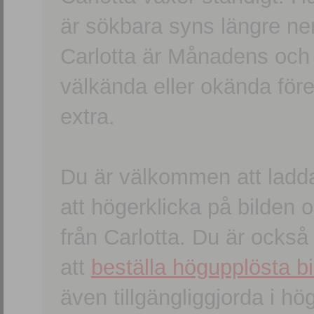
är sökbara syns längre ner
Carlotta är Månadens och
välkända eller okända förem
extra.
Du är välkommen att ladd
att högerklicka på bilden oc
från Carlotta. Du är ocks
att
beställa högupplösta bi
även tillgängliggjorda i h