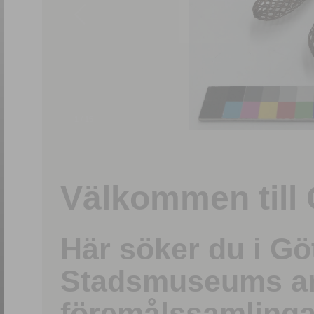
1
/
15
Välkommen till 
Här söker du i G
Stadsmuseums ark
föremålssamlinga