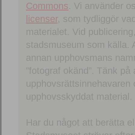
Commons
. Vi använder o
licenser
, som tydliggör va
materialet. Vid publicerin
stadsmuseum som källa. An
annan upphovsmans namn o
”fotograf okänd”. Tänk på a
upphovsrättsinnehavaren 
upphovsskyddat material.
Har du något att berätta e