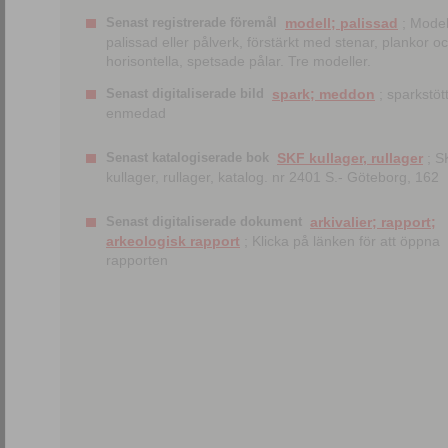
Senast registrerade föremål
modell; palissad
; Model
palissad eller pålverk, förstärkt med stenar, plankor o
horisontella, spetsade pålar. Tre modeller.
Senast digitaliserade bild
spark; meddon
; sparkstött
enmedad
Senast katalogiserade bok
SKF kullager, rullager
; S
kullager, rullager, katalog. nr 2401 S.- Göteborg, 162
Senast digitaliserade dokument
arkivalier; rapport;
arkeologisk rapport
; Klicka på länken för att öppna
rapporten