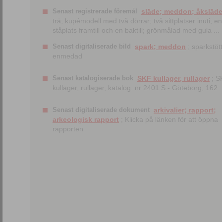
Senast registrerade föremål
släde; meddon; åksläd
trä; kupémodell med två dörrar; två sittplatser inuti; en
ståplats framtill och en baktill; grönmålad med gula ...
Senast digitaliserade bild
spark; meddon
; sparkstött
enmedad
Senast katalogiserade bok
SKF kullager, rullager
; S
kullager, rullager, katalog. nr 2401 S.- Göteborg, 162
Senast digitaliserade dokument
arkivalier; rapport;
arkeologisk rapport
; Klicka på länken för att öppna
rapporten