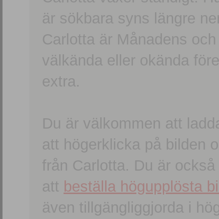
är sökbara syns längre ner
Carlotta är Månadens och
välkända eller okända förem
extra.
Du är välkommen att ladd
att högerklicka på bilden oc
från Carlotta. Du är ocks
att
beställa högupplösta bi
även tillgängliggjorda i h