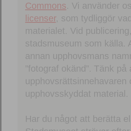
Commons
. Vi använder o
licenser
, som tydliggör va
materialet. Vid publicerin
stadsmuseum som källa. An
annan upphovsmans namn o
”fotograf okänd”. Tänk på a
upphovsrättsinnehavaren 
upphovsskyddat material.
Har du något att berätta e