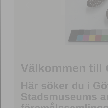
1
/
15
Välkommen till 
Här söker du i G
Stadsmuseums ark
föremålssamlinga