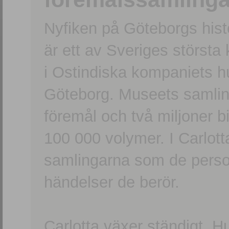
Nyfiken på Göteborgs hi
är ett av Sveriges största
i Ostindiska kompaniets 
Göteborg. Museets samling
föremål och två miljoner b
100 000 volymer. I Carlott
samlingarna som de persone
händelser de berör.
Carlotta växer ständigt. H