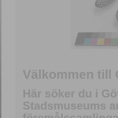
1
/
15
Välkommen till 
Här söker du i G
Stadsmuseums ark
föremålssamlinga