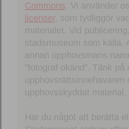
Commons
. Vi använder o
licenser
, som tydliggör va
materialet. Vid publicerin
stadsmuseum som källa. An
annan upphovsmans namn o
”fotograf okänd”. Tänk på a
upphovsrättsinnehavaren 
upphovsskyddat material.
Har du något att berätta e