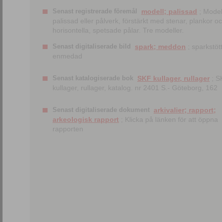
Senast registrerade föremål
modell; palissad
; Model
palissad eller pålverk, förstärkt med stenar, plankor o
horisontella, spetsade pålar. Tre modeller.
Senast digitaliserade bild
spark; meddon
; sparkstött
enmedad
Senast katalogiserade bok
SKF kullager, rullager
; S
kullager, rullager, katalog. nr 2401 S.- Göteborg, 162
Senast digitaliserade dokument
arkivalier; rapport;
arkeologisk rapport
; Klicka på länken för att öppna
rapporten