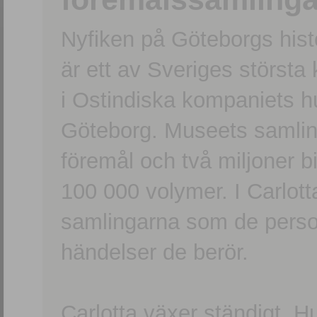
Nyfiken på Göteborgs hi
är ett av Sveriges största
i Ostindiska kompaniets 
Göteborg. Museets samling
föremål och två miljoner b
100 000 volymer. I Carlott
samlingarna som de persone
händelser de berör.
Carlotta växer ständigt. H