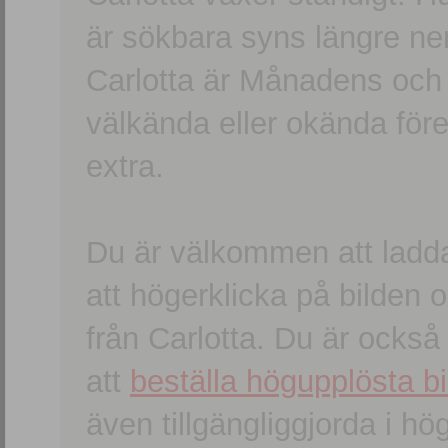
är sökbara syns längre ner
Carlotta är Månadens och
välkända eller okända förem
extra.
Du är välkommen att ladd
att högerklicka på bilden oc
från Carlotta. Du är ocks
att
beställa högupplösta bi
även tillgängliggjorda i h