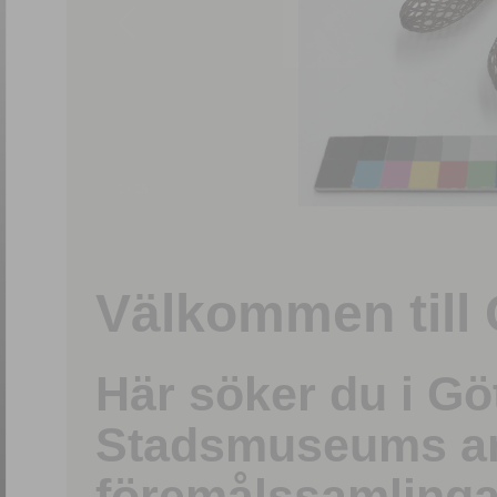
1
/
15
Välkommen till 
Här söker du i G
Stadsmuseums ark
föremålssamlinga