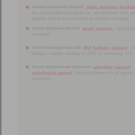
Senast registrerade föremål
släde; meddon; åksläd
trä; kupémodell med två dörrar; två sittplatser inuti; en
ståplats framtill och en baktill; grönmålad med gula ...
Senast digitaliserade bild
spark; meddon
; sparkstött
enmedad
Senast katalogiserade bok
SKF kullager, rullager
; S
kullager, rullager, katalog. nr 2401 S.- Göteborg, 162
Senast digitaliserade dokument
arkivalier; rapport;
arkeologisk rapport
; Klicka på länken för att öppna
rapporten