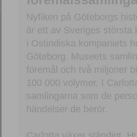
Nyfiken på Göteborgs hi
är ett av Sveriges största
i Ostindiska kompaniets 
Göteborg. Museets samling
föremål och två miljoner b
100 000 volymer. I Carlott
samlingarna som de persone
händelser de berör.
Carlotta växer ständigt. H