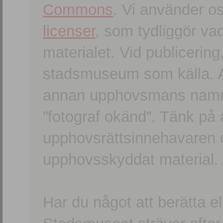
Commons
. Vi använder o
licenser
, som tydliggör va
materialet. Vid publicerin
stadsmuseum som källa. An
annan upphovsmans namn o
”fotograf okänd”. Tänk på a
upphovsrättsinnehavaren 
upphovsskyddat material.
Har du något att berätta e