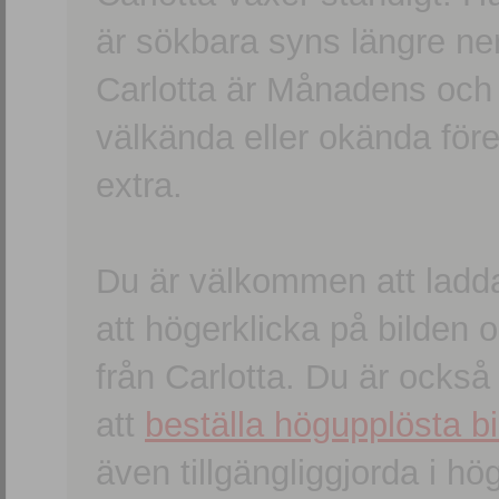
är sökbara syns längre ner
Carlotta är Månadens och
välkända eller okända förem
extra.
Du är välkommen att ladd
att högerklicka på bilden oc
från Carlotta. Du är ocks
att
beställa högupplösta bi
även tillgängliggjorda i h