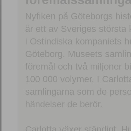
Nyfiken på Göteborgs hi
är ett av Sveriges största
i Ostindiska kompaniets 
Göteborg. Museets samling
föremål och två miljoner b
100 000 volymer. I Carlott
samlingarna som de persone
händelser de berör.
Carlotta växer ständigt. H