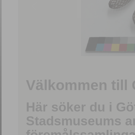
1
/
15
Välkommen till 
Här söker du i G
Stadsmuseums ark
föremålssamlinga