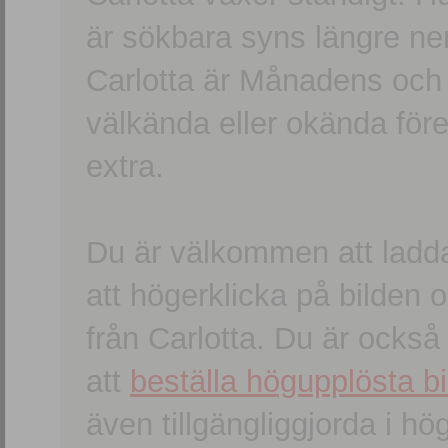
är sökbara syns längre ner
Carlotta är Månadens och
välkända eller okända förem
extra.
Du är välkommen att ladd
att högerklicka på bilden oc
från Carlotta. Du är ocks
att
beställa högupplösta bi
även tillgängliggjorda i h