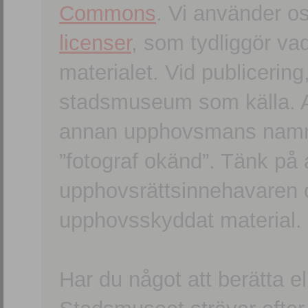
Commons
. Vi använder o
licenser
, som tydliggör va
materialet. Vid publicerin
stadsmuseum som källa. An
annan upphovsmans namn o
”fotograf okänd”. Tänk på a
upphovsrättsinnehavaren 
upphovsskyddat material.
Har du något att berätta e