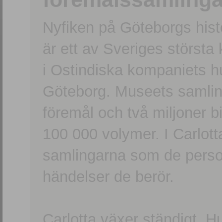
Nyfiken på Göteborgs hi
är ett av Sveriges största
i Ostindiska kompaniets 
Göteborg. Museets samling
föremål och två miljoner b
100 000 volymer. I Carlott
samlingarna som de persone
händelser de berör.
Carlotta växer ständigt. H