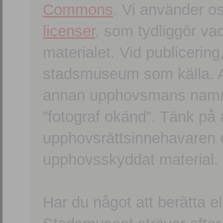
Commons
. Vi använder o
licenser
, som tydliggör va
materialet. Vid publicerin
stadsmuseum som källa. An
annan upphovsmans namn o
”fotograf okänd”. Tänk på a
upphovsrättsinnehavaren 
upphovsskyddat material.
Har du något att berätta e