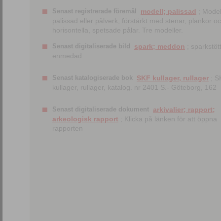
Senast registrerade föremål
modell; palissad
; Model
palissad eller pålverk, förstärkt med stenar, plankor o
horisontella, spetsade pålar. Tre modeller.
Senast digitaliserade bild
spark; meddon
; sparkstött
enmedad
Senast katalogiserade bok
SKF kullager, rullager
; S
kullager, rullager, katalog. nr 2401 S.- Göteborg, 162
Senast digitaliserade dokument
arkivalier; rapport;
arkeologisk rapport
; Klicka på länken för att öppna
rapporten