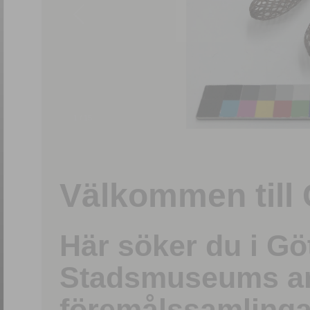
1
/
15
Välkommen till 
Här söker du i G
Stadsmuseums ark
föremålssamlinga