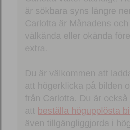
är sökbara syns längre ner
Carlotta är Månadens och
välkända eller okända förem
extra.
Du är välkommen att ladd
att högerklicka på bilden oc
från Carlotta. Du är ocks
att
beställa högupplösta bi
även tillgängliggjorda i h