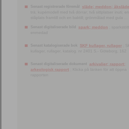
Senast registrerade föremål
släde; meddon; åksläd
trä; kupémodell med två dörrar; två sittplatser inuti; en
ståplats framtill och en baktill; grönmålad med gula ...
Senast digitaliserade bild
spark; meddon
; sparkstött
enmedad
Senast katalogiserade bok
SKF kullager, rullager
; S
kullager, rullager, katalog. nr 2401 S.- Göteborg, 162
Senast digitaliserade dokument
arkivalier; rapport;
arkeologisk rapport
; Klicka på länken för att öppna
rapporten