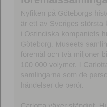
Nyfiken på Göteborgs hi
är ett av Sveriges största
i Ostindiska kompaniets 
Göteborg. Museets samling
föremål och två miljoner b
100 000 volymer. I Carlott
samlingarna som de persone
händelser de berör.
Carlotta växer ständigt. H