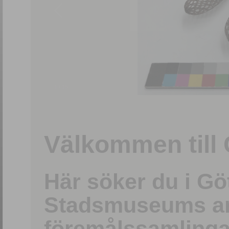
1
/
15
Välkommen till 
Här söker du i G
Stadsmuseums ark
föremålssamlinga