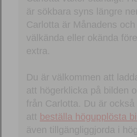
är sökbara syns längre ner
Carlotta är Månadens och
välkända eller okända förem
extra.
Du är välkommen att ladd
att högerklicka på bilden oc
från Carlotta. Du är ocks
att
beställa högupplösta bi
även tillgängliggjorda i h