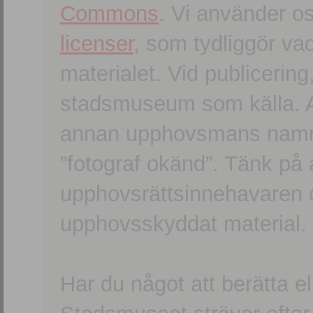
Commons
. Vi använder o
licenser
, som tydliggör va
materialet. Vid publicerin
stadsmuseum som källa. An
annan upphovsmans namn o
”fotograf okänd”. Tänk på a
upphovsrättsinnehavaren 
upphovsskyddat material.
Har du något att berätta e